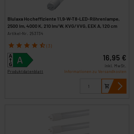
Blulaxa Hocheffiziente 11,9-W-T8-LED-Röhrenlampe,
2500 lm, 4000 K, 210 lm/W, KVG/VVG, EEK A, 120 cm
Artikel-Nr. 253734
1
2
3
4
5
(3)
16,95 €
inkl. MwSt.
Produktdatenblatt
Informationen zu Versandkosten