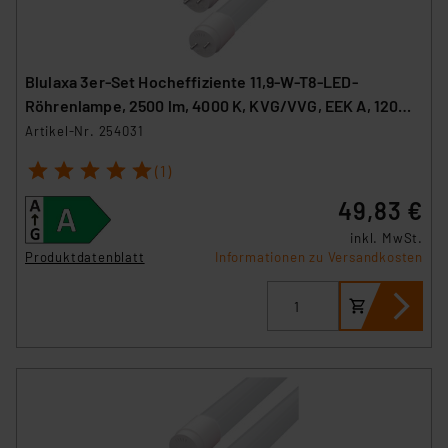
Blulaxa 3er-Set Hocheffiziente 11,9-W-T8-LED-
Röhrenlampe, 2500 lm, 4000 K, KVG/VVG, EEK A, 120
cm
Artikel-Nr. 254031
1
2
3
4
5
(1)
49,83 €
inkl. MwSt.
Produktdatenblatt
Informationen zu Versandkosten