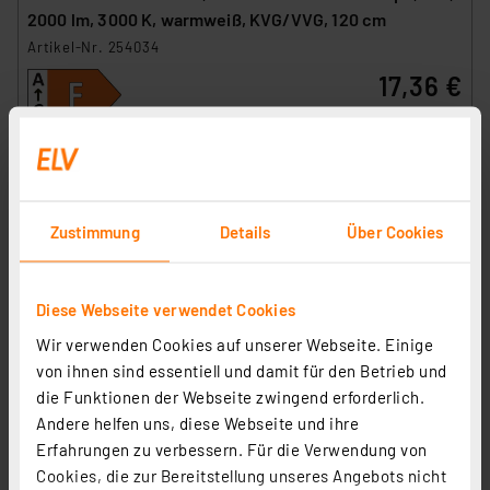
2000 lm, 3000 K, warmweiß, KVG/VVG, 120 cm
Artikel-Nr. 254034
17,36 €
inkl. MwSt.
Produktdatenblatt
Informationen zu Versandkosten
Zustimmung
Details
Über Cookies
Diese Webseite verwendet Cookies
Wir verwenden Cookies auf unserer Webseite. Einige
von ihnen sind essentiell und damit für den Betrieb und
die Funktionen der Webseite zwingend erforderlich.
Andere helfen uns, diese Webseite und ihre
Erfahrungen zu verbessern. Für die Verwendung von
Blulaxa 3er-Set Hocheffiziente 17,6-W-T8-LED-
Cookies, die zur Bereitstellung unseres Angebots nicht
Röhrenlampe, 3700 lm, 4000 K, KVG/VVG, EEK A, 150 cm