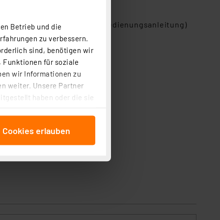
eichweite, beachten Sie die Bedienungsanleitung)
en Betrieb und die
Erfahrungen zu verbessern.
rderlich sind, benötigen wir
 Funktionen für soziale
ben wir Informationen zu
n weiter. Unsere Partner
tgestellt haben oder die sie
cken, stimmen Sie sowohl
anschließenden
e Cookies erlauben
beitungszwecke (Art. 6
 ist durch Klick auf den
 Cookies ablehnen oder ihr
 „Cookie Einstellungen“
tung dieser Daten zur
ser-Einstellungen können
r erneut angezeigt wird.