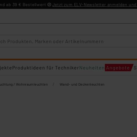
d ab 39 € Bestellwert
Jetzt zum ELV-Newsletter anmelden und 
jekte
Produktideen für Techniker
Neuheiten
Angebote
S
/
euchtung / Wohnraumleuchten
Wand- und Deckenleuchten