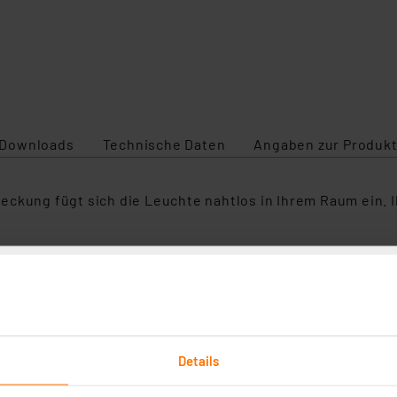
Downloads
Technische Daten
Angaben zur Produkt
ckung fügt sich die Leuchte nahtlos in Ihrem Raum ein. I
chaltet das Licht daraufhin automatisch ein. Daher ist d
für das Gäste-WC. Nach der eingestellten Leuchtdauer w
est integrierten LEDs und HF-Sensor - geeignet für den 
r
Details