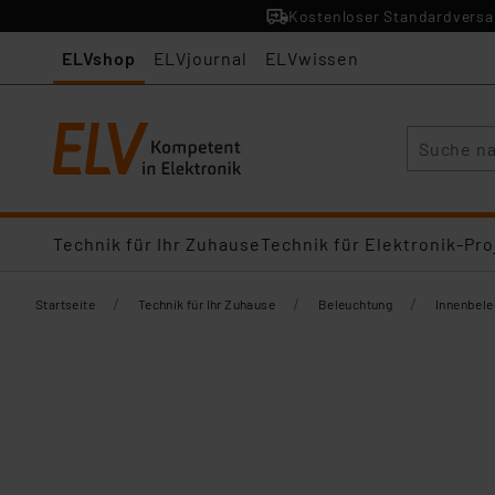
Kostenloser Standardversan
ELVshop
ELVjournal
ELVwissen
Suche
Technik für Ihr Zuhause
Technik für Elektronik-Pro
/
/
/
Startseite
Technik für Ihr Zuhause
Beleuchtung
Innenbel