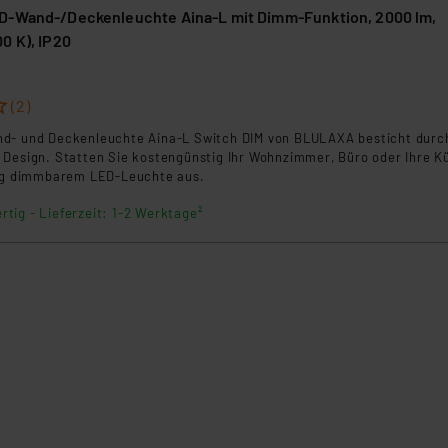
beiten personenbezogene Daten in den USA. Ihre Einwilligung zur 
D-Wand-/Deckenleuchte Aina-L mit Dimm-Funktion, 2000 lm,
 daher ggf. auch die Verarbeitung Ihrer Daten in den USA gemäß Art
0 K), IP20
tanbietern und zu der jeweiligen Datenübermittlung erhalten Sie i
ngemessenheitsbeschluss der EU. Dies bedeutet, dass die USA al
(2)
rds eingestuft wird. So besteht etwa das Risiko, dass US-Beh
ammen verarbeiten, ohne dass hiergegen Klagemöglichkeiten fü
d- und Deckenleuchte Aina-L Switch DIM von BLULAXA besticht durc
en Dienstleistern stützt sich auf die Standarddatenschutzklause
 Design. Statten Sie kostengünstig Ihr Wohnzimmer, Büro oder Ihre K
fig dimmbarem LED-Leuchte aus.
nen Beurteilung der mit der Datenübermittlung, insbesondere der
.“
rtig - Lieferzeit: 1-2 Werktage²
klärung