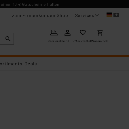
einen 10 € Gutschein erhalten
Services
zum Firmenkunden Shop
Karriere
Mein ELV
Merkzettel
Warenkorb
ortiments-Deals