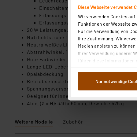
Leuchtdauer 5 s / 30 s / 1 min / 3 min / 5 m
Diese Webseite verwendet C
Einschaltempfindlichkeit 2/10/25/50 Lux
Erfassungsreichweite bis max. 8 m (bei 
Wir verwenden Cookies auf u
Erfassungswinkel 360°
Funktionen der Webseite zwi
20 W Leistungsaufnahme
Für die Verwendung von Cook
Nutzlichtstrom: 1940 lm; Lichtausbeute: 97 l
Ihre Zustimmung. Wir verwen
Neutralweißes Licht mit 4000 K
Medien anbieten zu können u
Abstrahlwinkel: 120°
Ihrer Verwendung unserer We
Gute Farbwiedergabe mit 80 Ra
führen diese Informationen 
Lange LED-Lebensdauer mit bis zu 25000 h; fü
im Rahmen Ihrer Nutzung der
Opalabdeckung
dem Speichern und Abrufen 
Betriebseinsatztemperatur: -25° bis +45° C
Nur notwendige Coo
Weiterverarbeitung für die 
Spannungsversorgung: 230 V AC ~ 50 Hz
Abs.1a DSG-VO) zu. Eine deta
Geeignet für Innenbereiche mit Schutzart IP2
Button „Ablehnen oder Einst
Abm. (Ø x H): 330 x 60 mm; Gewicht: 525 g
ganz oder teilweise zustimm
anpassen oder widerrufen. 
Auswertung und Analyse bis 
Weitere Modelle
Zubehör
dazu führen, dass die Einst