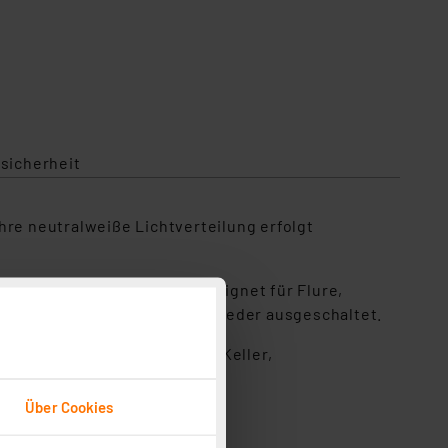
sicherheit
hre neutralweiße Lichtverteilung erfolgt
ie LED-Leuchte sehr gut geeignet für Flure,
ird das Licht automatisch wieder ausgeschaltet.
Hauswirtschaftsraum, Flur, Keller,
Über Cookies