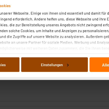
in / 10 min / 20 min / 30 min
ookies
 und Aus
Montage in größerer Höhe verringert sich die Erfassungsr
nserer Webseite. Einige von ihnen sind essentiell und damit für d
ngend erforderlich. Andere helfen uns, diese Webseite und ihre 
ies, die zur Bereitstellung unseres Angebots nicht zwingend erfo
m/W
den solche Cookies, um Inhalte und Anzeigen zu personalisieren,
nd die Zugriffe auf unsere Website zu analysieren. Außerdem ge
bsite an unsere Partner für soziale Medien, Werbung und Analyse
möglicherweise mit weiteren Daten zusammen, die Sie ihnen berei
r bis zu 50000 Schaltzyklen
 Dienste gesammelt haben. Indem Sie auf „Alle akzeptieren“ kli
von Informationen auf Ihrem gerät (§25 Abs.1 TTDSG) sowie der 
All
kies
Einstellungen
nachfolgend dargestellten bzw. die von Ihnen ausgewählten Verar
illierte Auflistung der einzelnen Cookies nach Zweck und Anbieter
0
ellungen“ abrufbar. Sie können die Verwendung nicht notwendiger
en. Ihre erteilte Zustimmung können Sie jederzeit unter dem Link
Die Rechtmäßigkeit der Speicherung, Abrufung und Weiterverarbei
zum Zeitpunkt des Widerrufs bleibt hiervon unberührt. Ihre Brow
ellungen nicht längerfristig gespeichert werden und dieses Banne