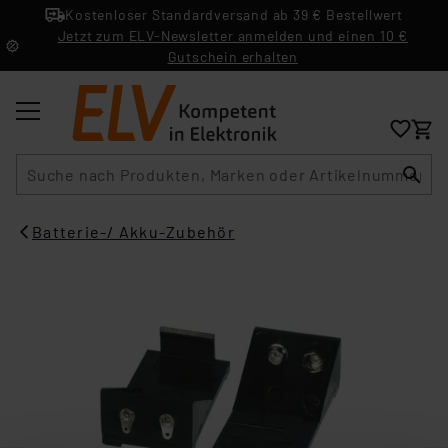
Kostenloser Standardversand ab 39 € Bestellwert
Jetzt zum ELV-Newsletter anmelden und einen 10 €
Gutschein erhalten
Suche
Batterie-/ Akku-Zubehör