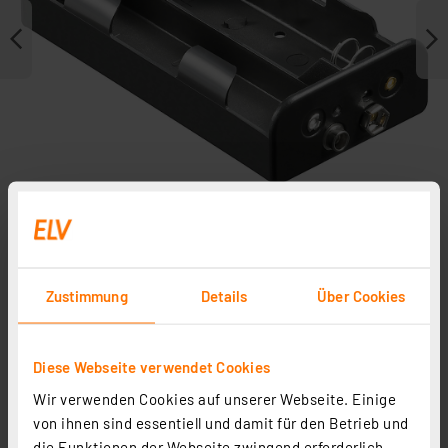
Zustimmung
Details
Über Cookies
Zubehör
Diese Webseite verwendet Cookies
Varta Longlife Alkaline Batterie Baby C, 2er-Pack
Wir verwenden Cookies auf unserer Webseite. Einige
Artikel-Nr. 079130
von ihnen sind essentiell und damit für den Betrieb und
1
2
3
4
5
(1)
die Funktionen der Webseite zwingend erforderlich.