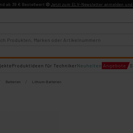
d ab 39 € Bestellwert
Jetzt zum ELV-Newsletter anmelden und 
jekte
Produktideen für Techniker
Neuheiten
Angebote
S
/
/
Batterien
Lithium-Batterien