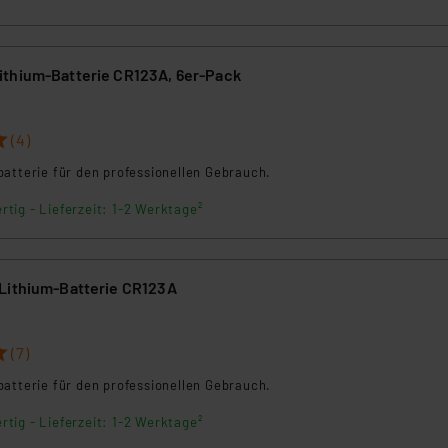
ammen verarbeiten, ohne dass hiergegen Klagemöglichkeiten fü
en Dienstleistern stützt sich auf die Standarddatenschutzklause
nen Beurteilung der mit der Datenübermittlung, insbesondere der
thium-Batterie CR123A, 6er-Pack
.“
klärung
(4)
batterie für den professionellen Gebrauch.
rtig - Lieferzeit: 1-2 Werktage²
Lithium-Batterie CR123A
7
(7)
batterie für den professionellen Gebrauch.
rtig - Lieferzeit: 1-2 Werktage²