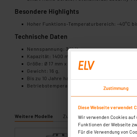
Besondere Highlights
Hoher Funktions-Temperaturbereich: -40°C b
Technische Daten
Nennspannung: 3 Volt
Kapazität: 1400 mAh
Größe: Ø 17 mm x 34,5 mm
Gewicht: 16 g.
Bis zu 10 Jahre haltbar
Betriebstemperatur: -40 °C - +60 °C
Zustimmung
Diese Webseite verwendet C
Weitere Modelle
Zubehör
Wir verwenden Cookies auf u
Funktionen der Webseite zwi
Für die Verwendung von Cook
VARTA Lithium B