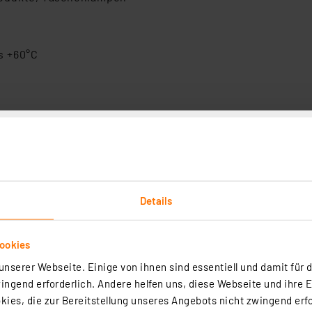
is +60°C
Details
ookies
nserer Webseite. Einige von ihnen sind essentiell und damit für d
ngend erforderlich. Andere helfen uns, diese Webseite und ihre 
ies, die zur Bereitstellung unseres Angebots nicht zwingend erfo
atterie CR123A, 1600 mAh, 3 V