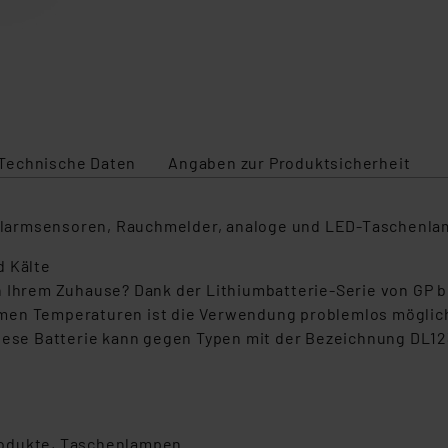
Technische Daten
Angaben zur Produktsicherheit
se Alarmsensoren, Rauchmelder, analoge und LED-Taschen
d Kälte
n Ihrem Zuhause? Dank der Lithiumbatterie-Serie von GP b
men Temperaturen ist die Verwendung problemlos möglich.
 Diese Batterie kann gegen Typen mit der Bezeichnung DL
Produkte, Taschenlampen