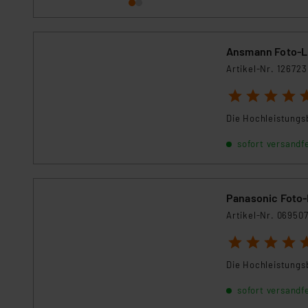
Daten in Überwachungsprogr
Unsere Kooperation mit dies
Kommission sowie einer eige
Ansmann Foto-Li
Daten, verbundenen Risiken
Artikel-Nr. 126723
Impressum
|
Datenschutzer
1
2
3
4
5
Die Hochleistungs
sofort versandfe
Panasonic Foto-
Artikel-Nr. 06950
1
2
3
4
5
Die Hochleistungs
sofort versandfe