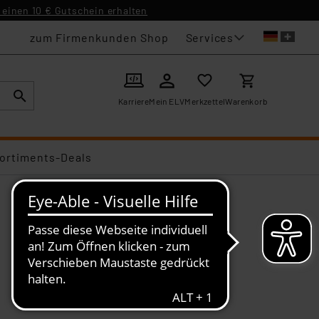
einen 10 € Gutschein erhalten
Services
zum Firmenkunden Shop
Karriere
Mein ELV
Merkzettel
Warenkorb
ortiments-Deals