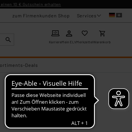
einen 10 € Gutschein erhalten
Services
zum Firmenkunden Shop
Karriere
Mein ELV
Merkzettel
Warenkorb
ortiments-Deals