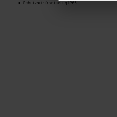
Schutzart: frontseitig IP65
ganz oder teilweise zustimm
anpassen oder widerrufen. 
Auswertung und Analyse bis 
dazu führen, dass die Einst
„Einige Drittanbieter verar
dieser Drittanbieter umfasst
Nähere Infos zu diesen Drit
Für die USA besteht kein A
Datenschutz nach EU-Standa
Daten in Überwachungsprogr
Unsere Kooperation mit dies
Kommission sowie einer eige
Daten, verbundenen Risiken
Impressum
|
Datenschutzer