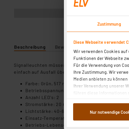
Abbildung ähnlich
Zustimmung
Diese Webseite verwendet C
Beschreibung
Bewertung
Downloads
Te
Wir verwenden Cookies auf u
Funktionen der Webseite zwi
Signalleuchten müssen zuverlässig sein, über ein
Für die Verwendung von Cook
einfach auf Ausfall überwachbar sein. Diese Kriter
Ihre Zustimmung. Wir verwen
Medien anbieten zu können u
Farbe: Grün, 517 nm
Ihrer Verwendung unserer We
Betriebsspannung: 12-240 V AC/DC
führen diese Informationen 
Anzahl LED's: 2
im Rahmen Ihrer Nutzung der
Stromstärke: 20 mA
dem Speichern und Abrufen 
Lichtstärke: 40-60 cd/m²
Nur notwendige Coo
Weiterverarbeitung für die 
Einsatz-Temperaturbereich: -25° C bis +55° C
Abs.1a DSG-VO) zu. Eine deta
Betriebs-Lebensdauer: bis zu 30.000h
Button „Ablehnen oder Einst