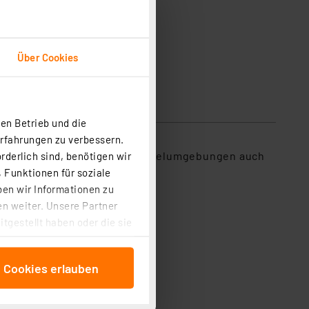
Über Cookies
en Betrieb und die
Erfahrungen zu verbessern.
nd in modernen Steuer- und Regelumgebungen auch
rderlich sind, benötigen wir
üllt.
 Funktionen für soziale
ben wir Informationen zu
n weiter. Unsere Partner
tgestellt haben oder die sie
cken, stimmen Sie sowohl
anschließenden
e Cookies erlauben
beitungszwecke (Art. 6
 ist durch Klick auf den
 Cookies ablehnen oder ihr