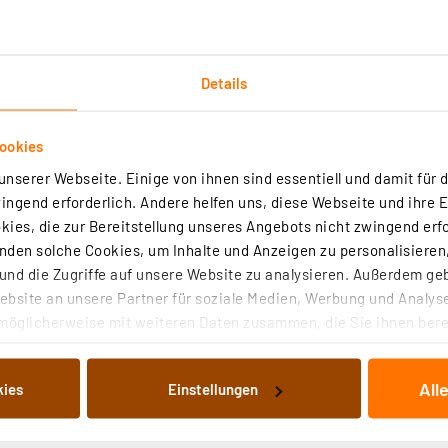
Details
ookies
chnische Daten
nserer Webseite. Einige von ihnen sind essentiell und damit für d
ngend erforderlich. Andere helfen uns, diese Webseite und ihre 
en langen Zeitraum gleichmäßig und auffällig leuchten u
ies, die zur Bereitstellung unseres Angebots nicht zwingend erfo
ien werden sämtlich durch moderne LED-Signalleuchten erf
den solche Cookies, um Inhalte und Anzeigen zu personalisieren,
nd die Zugriffe auf unsere Website zu analysieren. Außerdem ge
bsite an unsere Partner für soziale Medien, Werbung und Analyse
möglicherweise mit weiteren Daten zusammen, die Sie ihnen berei
 Dienste gesammelt haben. Indem Sie auf „Alle akzeptieren“ kli
von Informationen auf Ihrem gerät (§25 Abs.1 TTDSG) sowie der 
All
kies
Einstellungen
nachfolgend dargestellten bzw. die von Ihnen ausgewählten Verar
illierte Auflistung der einzelnen Cookies nach Zweck und Anbieter
ellungen“ abrufbar. Sie können die Verwendung nicht notwendiger