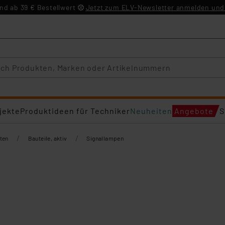
d ab 39 € Bestellwert
Jetzt zum ELV-Newsletter anmelden und 
jekte
Produktideen für Techniker
Neuheiten
Angebote
S
/
/
ten
Bauteile, aktiv
Signallampen