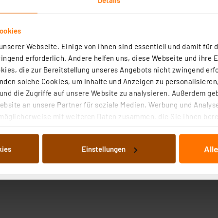
ookies
nserer Webseite. Einige von ihnen sind essentiell und damit für d
ngend erforderlich. Andere helfen uns, diese Webseite und ihre 
ies, die zur Bereitstellung unseres Angebots nicht zwingend erfo
den solche Cookies, um Inhalte und Anzeigen zu personalisieren,
nd die Zugriffe auf unsere Website zu analysieren. Außerdem ge
bsite an unsere Partner für soziale Medien, Werbung und Analyse
24VAC/DC, 20x45mm, blau, typ. 10lm
möglicherweise mit weiteren Daten zusammen, die Sie ihnen berei
 Dienste gesammelt haben. Indem Sie auf „Alle akzeptieren“ kli
von Informationen auf Ihrem gerät (§25 Abs.1 TTDSG) sowie der 
All
kies
Einstellungen
nachfolgend dargestellten bzw. die von Ihnen ausgewählten Verar
illierte Auflistung der einzelnen Cookies nach Zweck und Anbieter
ellungen“ abrufbar. Sie können die Verwendung nicht notwendiger
en. Ihre erteilte Zustimmung können Sie jederzeit unter dem Link
Die Rechtmäßigkeit der Speicherung, Abrufung und Weiterverarbei
zum Zeitpunkt des Widerrufs bleibt hiervon unberührt. Ihre Brow