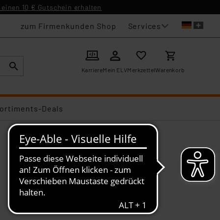
einen 10 € Gutschein erhalten
Services
zum Firmenkunden Shop
Karriere
Mein ELV
Merkzettel
Warenkorb
ortiments-Deals