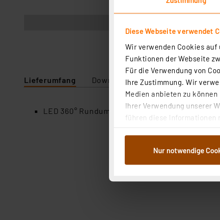
Abbildung ähnlich
Diese Webseite verwendet C
Wir verwenden Cookies auf u
Funktionen der Webseite zwi
Für die Verwendung von Cook
Lieferumfang
Downloads
Technische Daten
Ihre Zustimmung. Wir verwen
Medien anbieten zu können u
Ihrer Verwendung unserer We
LED 360° Rundumleuchte mit 15 LEDs, Ba15d, 
führen diese Informationen 
im Rahmen Ihrer Nutzung der
dem Speichern und Abrufen 
Nur notwendige Coo
Weiterverarbeitung für die 
Abs.1a DSG-VO) zu. Eine deta
Button „Ablehnen oder Einst
ganz oder teilweise zustimm
anpassen oder widerrufen. 
Auswertung und Analyse bis 