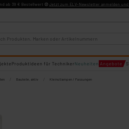
d ab 39 € Bestellwert
Jetzt zum ELV-Newsletter anmelden und 
jekte
Produktideen für Techniker
Neuheiten
Angebote
S
/
/
ten
Bauteile, aktiv
Kleinstlampen / Fassungen