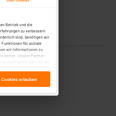
en Betrieb und die
Erfahrungen zu verbessern.
rderlich sind, benötigen wir
 Funktionen für soziale
ben wir Informationen zu
n weiter. Unsere Partner
tgestellt haben oder die sie
cken, stimmen Sie sowohl
anschließenden
e Cookies erlauben
beitungszwecke (Art. 6
 ist durch Klick auf den
 Cookies ablehnen oder ihr
 „Cookie Einstellungen“
tung dieser Daten zur
ser-Einstellungen können