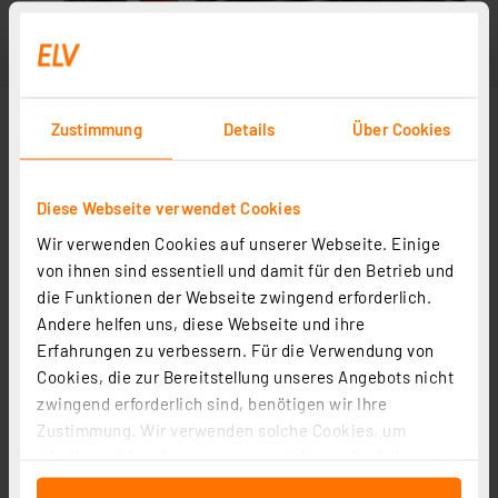
Zustimmung
Details
Über Cookies
Diese Webseite verwendet Cookies
Wir verwenden Cookies auf unserer Webseite. Einige
von ihnen sind essentiell und damit für den Betrieb und
die Funktionen der Webseite zwingend erforderlich.
Andere helfen uns, diese Webseite und ihre
Weitere Modelle
Erfahrungen zu verbessern. Für die Verwendung von
Cookies, die zur Bereitstellung unseres Angebots nicht
zwingend erforderlich sind, benötigen wir Ihre
Anschlusskabel Bananenstecker auf Bordnetz-Stecker
Zustimmung. Wir verwenden solche Cookies, um
Artikel-Nr. 071429
Inhalte und Anzeigen zu personalisieren, Funktionen
für soziale Medien anbieten zu können und die Zugriffe
2,95 €