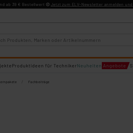
d ab 39 € Bestellwert
Jetzt zum ELV-Newsletter anmelden und 
jekte
Produktideen für Techniker
Neuheiten
Angebote
S
/
Lernpakete
Fachbeiträge