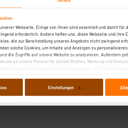
ookies
nserer Webseite. Einige von ihnen sind essentiell und damit für d
ngend erforderlich. Andere helfen uns, diese Webseite und ihre 
ies, die zur Bereitstellung unseres Angebots nicht zwingend erfo
den solche Cookies, um Inhalte und Anzeigen zu personalisieren,
nd die Zugriffe auf unsere Website zu analysieren. Außerdem ge
bsite an unsere Partner für soziale Medien, Werbung und Analyse
möglicherweise mit weiteren Daten zusammen, die Sie ihnen berei
 Dienste gesammelt haben. Indem Sie auf „Alle akzeptieren“ kli
von Informationen auf Ihrem gerät (§25 Abs.1 TTDSG) sowie der 
All
kies
Einstellungen
nachfolgend dargestellten bzw. die von Ihnen ausgewählten Verar
illierte Auflistung der einzelnen Cookies nach Zweck und Anbieter
ellungen“ abrufbar. Sie können die Verwendung nicht notwendiger
en. Ihre erteilte Zustimmung können Sie jederzeit unter dem Link
Die Rechtmäßigkeit der Speicherung, Abrufung und Weiterverarbei
zum Zeitpunkt des Widerrufs bleibt hiervon unberührt. Ihre Brow