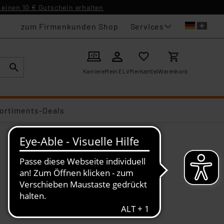
einen 10 € Gutschein erhalten
Services
zum Firmenkunden Shop
Karriere
Mein ELV
Merkzettel
Warenkorb
ortiments-Deals