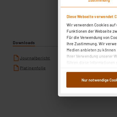
Diese Webseite verwendet C
Wir verwenden Cookies auf u
Funktionen der Webseite zwi
Für die Verwendung von Cook
Downloads
Ihre Zustimmung. Wir verwen
Medien anbieten zu können u
Ihrer Verwendung unserer We
Journalbericht
führen diese Informationen 
Platinenfolie
im Rahmen Ihrer Nutzung der
dem Speichern und Abrufen 
Nur notwendige Coo
Weiterverarbeitung für die 
Abs.1a DSG-VO) zu. Eine deta
Button „Ablehnen oder Einst
ganz oder teilweise zustimm
anpassen oder widerrufen. 
Auswertung und Analyse bis 