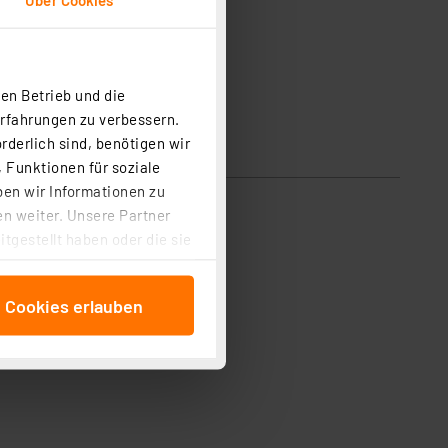
en Betrieb und die
Erfahrungen zu verbessern.
rderlich sind, benötigen wir
 Funktionen für soziale
ben wir Informationen zu
n weiter. Unsere Partner
tgestellt haben oder die sie
cken, stimmen Sie sowohl
anschließenden
e Cookies erlauben
beitungszwecke (Art. 6
 ist durch Klick auf den
 Cookies ablehnen oder ihr
 „Cookie Einstellungen“
tung dieser Daten zur
ser-Einstellungen können