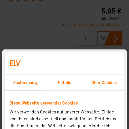
5,95 €
inkl. MwSt.
Informationen zu Versandkosten
Zustimmung
Details
Über Cookies
Diese Webseite verwendet Cookies
ELV 10er-Set SMD-Sortierbox, Gelb, 23 x 31 x 27 mm
Wir verwenden Cookies auf unserer Webseite. Einige
Artikel-Nr. 040333
von ihnen sind essentiell und damit für den Betrieb und
1
2
3
4
5
die Funktionen der Webseite zwingend erforderlich.
(1)