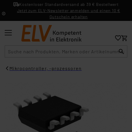
Kostenloser Standardversand ab 39 € Bestellwert
Jetzt zum ELV-Newsletter anmelden und einen 10 €
Gutschein erhalten
Suche
Mikrocontroller, -prozessoren