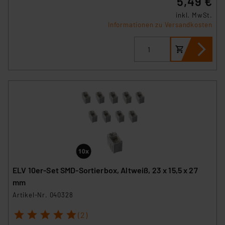
5,49 €
inkl. MwSt.
Informationen zu Versandkosten
ELV 10er-Set SMD-Sortierbox, Altweiß, 23 x 15,5 x 27
mm
Artikel-Nr. 040328
1
2
3
4
5
(2)