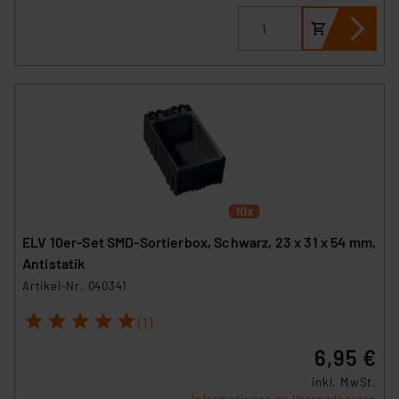
ELV 10er-Set SMD-Sortierbox, Schwarz, 23 x 31 x 54 mm,
Antistatik
Artikel-Nr. 040341
1
2
3
4
5
(1)
6,95 €
inkl. MwSt.