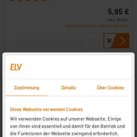
5,95 €
inkl. MwSt.
Informationen zu Versandkosten
Zustimmung
Details
Über Cookies
Diese Webseite verwendet Cookies
ELV 10er-Set SMD-Sortierbox, Gelb, 23 x 31 x 27 mm
Wir verwenden Cookies auf unserer Webseite. Einige
Artikel-Nr. 040333
von ihnen sind essentiell und damit für den Betrieb und
1
2
3
4
5
die Funktionen der Webseite zwingend erforderlich.
(1)