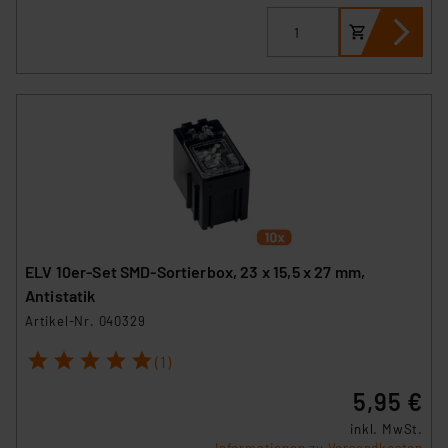
ELV 10er-Set SMD-Sortierbox, 23 x 15,5 x 27 mm,
Antistatik
Artikel-Nr. 040329
1
2
3
4
5
(1)
5,95 €
inkl. MwSt.