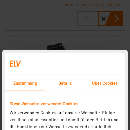
Informationen zu Versandkosten
Zustimmung
Details
Über Cookies
ELV 10er-Set SMD-Sortierbox, Schwarz, 23 x 31 x 54 mm,
Antistatik
Artikel-Nr. 040341
Diese Webseite verwendet Cookies
Wir verwenden Cookies auf unserer Webseite. Einige
1
2
3
4
5
(1)
von ihnen sind essentiell und damit für den Betrieb und
6,95 €
die Funktionen der Webseite zwingend erforderlich.