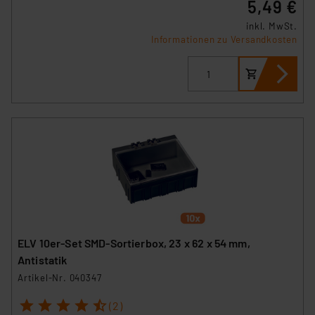
5,49 €
inkl. MwSt.
Informationen zu Versandkosten
ELV 10er-Set SMD-Sortierbox, 23 x 62 x 54 mm,
Antistatik
Artikel-Nr. 040347
1
2
3
4
5
(2)