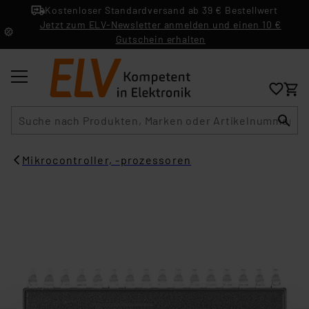
Kostenloser Standardversand ab 39 € Bestellwert
Jetzt zum ELV-Newsletter anmelden und einen 10 €
Gutschein erhalten
Suche
Mikrocontroller, -prozessoren