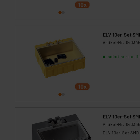
Für die USA besteht kein A
Datenschutz nach EU-Standa
Daten in Überwachungsprogr
Unsere Kooperation mit dies
Kommission sowie einer eige
ELV 10er-Set SMD
Daten, verbundenen Risiken
Artikel-Nr. 04034
Impressum
|
Datenschutzer
sofort versandfe
ELV 10er-Set SMD
Artikel-Nr. 04033
ELV 10er-Set SMD-