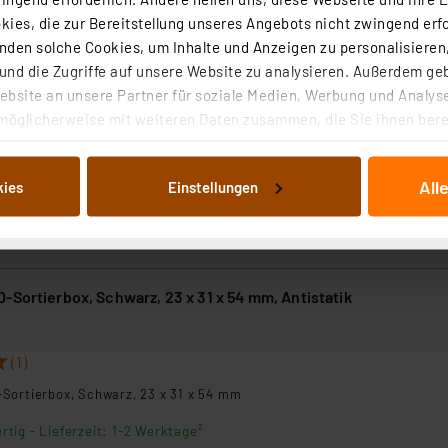
ies, die zur Bereitstellung unseres Angebots nicht zwingend erfo
den solche Cookies, um Inhalte und Anzeigen zu personalisieren,
nd die Zugriffe auf unsere Website zu analysieren. Außerdem ge
bsite an unsere Partner für soziale Medien, Werbung und Analyse
-Sortierbox, Gelb, 23 x 15,5 x 27 mm
möglicherweise mit weiteren Daten zusammen, die Sie ihnen berei
7
 Dienste gesammelt haben. Indem Sie auf „Alle akzeptieren“ kli
von Informationen auf Ihrem gerät (§25 Abs.1 TTDSG) sowie der 
rtig - Lieferzeit: 1-2 Werktage²
All
kies
Einstellungen
nachfolgend dargestellten bzw. die von Ihnen ausgewählten Verar
illierte Auflistung der einzelnen Cookies nach Zweck und Anbieter
ellungen“ abrufbar. Sie können die Verwendung nicht notwendiger
en. Ihre erteilte Zustimmung können Sie jederzeit unter dem Link
Die Rechtmäßigkeit der Speicherung, Abrufung und Weiterverarbei
-Sortierbox, Schwarz, 23 x 31 x 54 mm, Antistatik
zum Zeitpunkt des Widerrufs bleibt hiervon unberührt. Ihre Brow
ellungen nicht längerfristig gespeichert werden und dieses Banne
(1)
beiten personenbezogene Daten in den USA. Ihre Einwilligung zur 
Sortierbox, Schwarz, 23 x 31 x 54 mm
 daher ggf. auch die Verarbeitung Ihrer Daten in den USA gemäß Art
tanbietern und zu der jeweiligen Datenübermittlung erhalten Sie i
rtig - Lieferzeit: 1-2 Werktage²