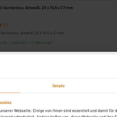
-Sortierbox, Altweiß, 23 x 15,5 x 27 mm
8
(2)
Sortierbox, Altweiß, 23 x 15,5 x 27 mm
rtig - Lieferzeit: 1-2 Werktage²
-Sortierbox, 23 x 15,5 x 27 mm, Antistatik
9
Details
(1)
ookies
rtig - Lieferzeit: 1-2 Werktage²
nserer Webseite. Einige von ihnen sind essentiell und damit für d
ngend erforderlich. Andere helfen uns, diese Webseite und ihre 