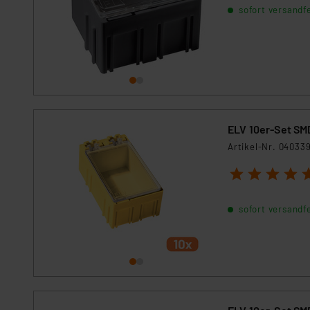
sofort versandfe
ELV 10er-Set SMD
Artikel-Nr. 04033
1
2
3
4
5
sofort versandfe