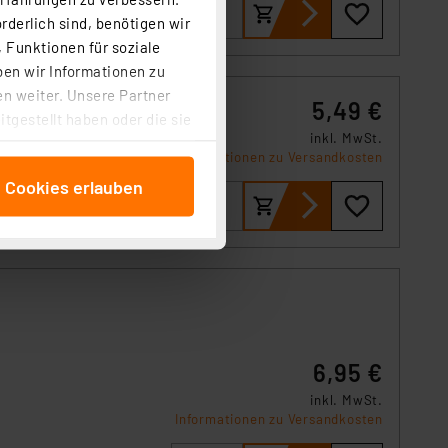
rderlich sind, benötigen wir
 Funktionen für soziale
ben wir Informationen zu
n weiter. Unsere Partner
5,49 €
tgestellt haben oder die sie
inkl. MwSt.
cken, stimmen Sie sowohl
Informationen zu Versandkosten
anschließenden
e Cookies erlauben
beitungszwecke (Art. 6
 ist durch Klick auf den
 Cookies ablehnen oder ihr
 „Cookie Einstellungen“
tung dieser Daten zur
ser-Einstellungen können
r erneut angezeigt wird.
6,95 €
Einbindung von Cookies
inkl. MwSt.
. 49 (1) lit. a DSGVO.
Informationen zu Versandkosten
n der Datenschutzerklärung.