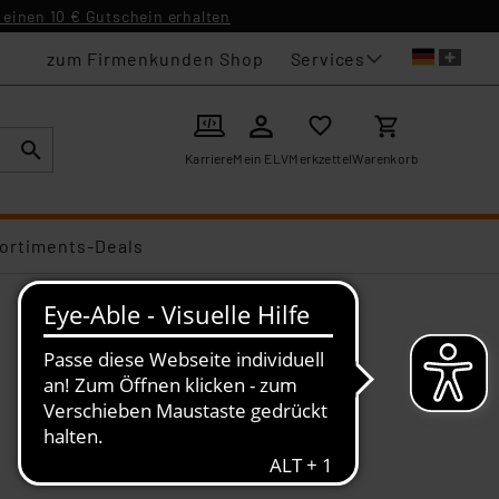
einen 10 € Gutschein erhalten
Services
zum Firmenkunden Shop
Karriere
Mein ELV
Merkzettel
Warenkorb
ortiments-Deals