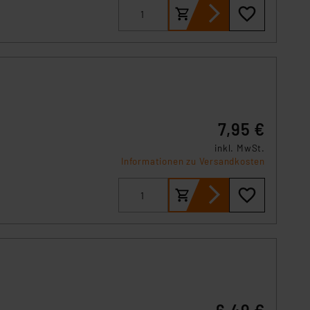
s Land mit unzureichendem
örden personenbezogene
r Europäer bestehen.
ln der Europäischen
 Art der übermittelten
7,95 €
inkl. MwSt.
Informationen zu Versandkosten