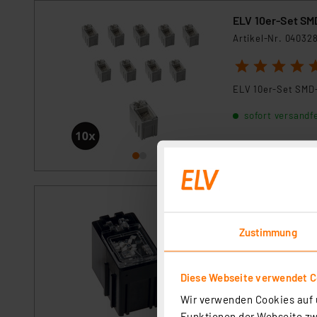
ELV 10er-Set SMD
Artikel-Nr. 04032
1
2
3
4
5
ELV 10er-Set SMD-
sofort versandfe
ELV 10er-Set SMD
Artikel-Nr. 04032
Zustimmung
1
2
3
4
5
Diese Webseite verwendet C
sofort versandfe
Wir verwenden Cookies auf u
Funktionen der Webseite zwi