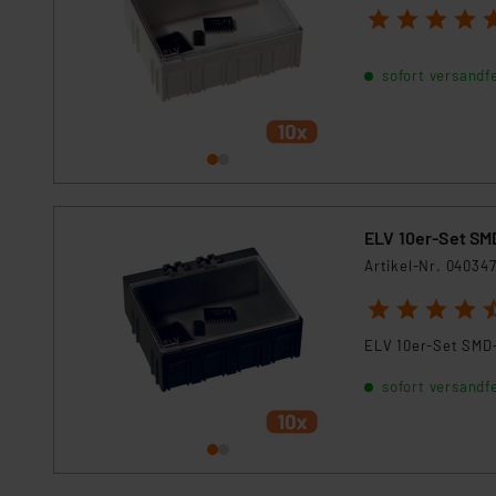
1
2
3
4
5
sofort versandfe
ELV 10er-Set SMD
Artikel-Nr. 04034
1
2
3
4
5
ELV 10er-Set SMD-
sofort versandfe