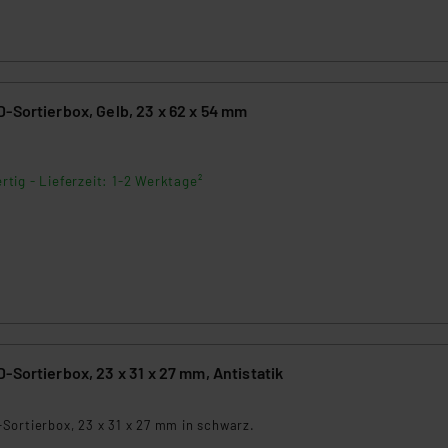
ngemessenheitsbeschluss der EU. Dies bedeutet, dass die USA al
rds eingestuft wird. So besteht etwa das Risiko, dass US-Beh
ammen verarbeiten, ohne dass hiergegen Klagemöglichkeiten fü
en Dienstleistern stützt sich auf die Standarddatenschutzklause
nen Beurteilung der mit der Datenübermittlung, insbesondere der
-Sortierbox, Gelb, 23 x 62 x 54 mm
.“
5
klärung
rtig - Lieferzeit: 1-2 Werktage²
-Sortierbox, 23 x 31 x 27 mm, Antistatik
5
Sortierbox, 23 x 31 x 27 mm in schwarz.