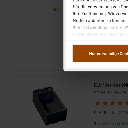
Für die Verwendung von Cook
Ihre Zustimmung. Wir verwen
Medien anbieten zu können u
Ihrer Verwendung unserer We
ELV 10er-Set SMD
führen diese Informationen 
Artikel-Nr. 04032
im Rahmen Ihrer Nutzung der
dem Speichern und Abrufen 
sofort versandfe
Nur notwendige Coo
Weiterverarbeitung für die 
Abs.1a DSG-VO) zu. Eine deta
Button „Ablehnen oder Einst
ganz oder teilweise zustimm
anpassen oder widerrufen. 
ELV 10er-Set SMD
Auswertung und Analyse bis 
Artikel-Nr. 040341
dazu führen, dass die Einst
1
2
3
4
5
„Einige Drittanbieter verar
ELV 10er-Set SMD-
dieser Drittanbieter umfasst
Nähere Infos zu diesen Drit
sofort versandfe