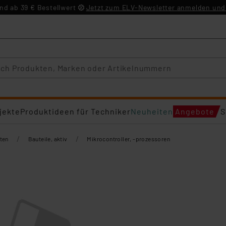
d ab 39 € Bestellwert
Jetzt zum ELV-Newsletter anmelden und 
jekte
Produktideen für Techniker
Neuheiten
Angebote
S
/
/
ten
Bauteile, aktiv
Mikrocontroller, -prozessoren