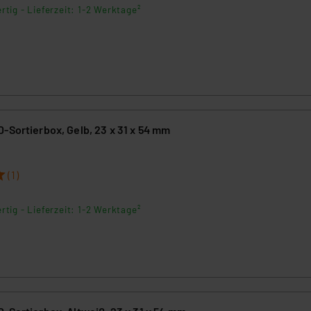
rtig - Lieferzeit: 1-2 Werktage²
-Sortierbox, Gelb, 23 x 31 x 54 mm
9
(1)
rtig - Lieferzeit: 1-2 Werktage²