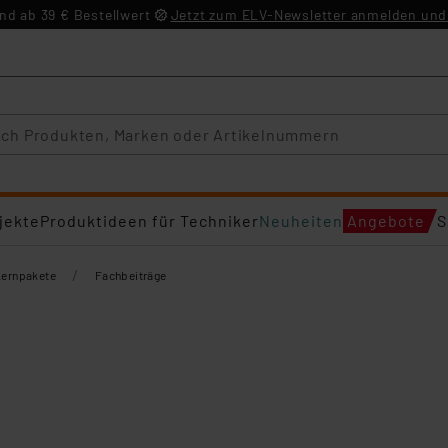
d ab 39 € Bestellwert
Jetzt zum ELV-Newsletter anmelden und 
jekte
Produktideen für Techniker
Neuheiten
Angebote
S
/
Lernpakete
Fachbeiträge