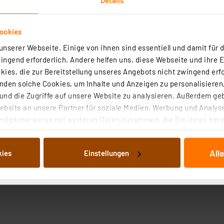
ookies
nserer Webseite. Einige von ihnen sind essentiell und damit für d
ngend erforderlich. Andere helfen uns, diese Webseite und ihre 
ies, die zur Bereitstellung unseres Angebots nicht zwingend erfo
den solche Cookies, um Inhalte und Anzeigen zu personalisieren,
nd die Zugriffe auf unsere Website zu analysieren. Außerdem ge
bsite an unsere Partner für soziale Medien, Werbung und Analyse
möglicherweise mit weiteren Daten zusammen, die Sie ihnen berei
 Dienste gesammelt haben. Indem Sie auf „Alle akzeptieren“ kli
von Informationen auf Ihrem gerät (§25 Abs.1 TTDSG) sowie der 
All
kies
Einstellungen
nachfolgend dargestellten bzw. die von Ihnen ausgewählten Verar
illierte Auflistung der einzelnen Cookies nach Zweck und Anbieter
ellungen“ abrufbar. Sie können die Verwendung nicht notwendiger
en. Ihre erteilte Zustimmung können Sie jederzeit unter dem Link
Die Rechtmäßigkeit der Speicherung, Abrufung und Weiterverarbei
zum Zeitpunkt des Widerrufs bleibt hiervon unberührt. Ihre Brow