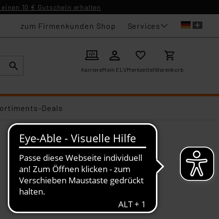
einen 10 € Gutschein erhalten
Services
zum Firmenkunden Shop
Karriere
Mein ELV
Merkzettel
Warenkorb
ortiments-Deals