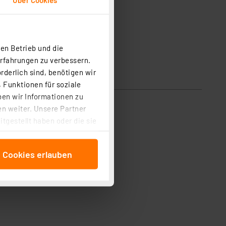
en Betrieb und die
Erfahrungen zu verbessern.
rderlich sind, benötigen wir
 Funktionen für soziale
ben wir Informationen zu
n weiter. Unsere Partner
tgestellt haben oder die sie
cken, stimmen Sie sowohl
anschließenden
e Cookies erlauben
beitungszwecke (Art. 6
 ist durch Klick auf den
 Cookies ablehnen oder ihr
 „Cookie Einstellungen“
tung dieser Daten zur
ser-Einstellungen können