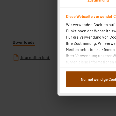
Diese Webseite verwendet C
Wir verwenden Cookies auf u
Funktionen der Webseite zwi
Für die Verwendung von Cook
Downloads
Ihre Zustimmung. Wir verwen
Medien anbieten zu können u
Ihrer Verwendung unserer We
Journalbericht
führen diese Informationen 
im Rahmen Ihrer Nutzung der
dem Speichern und Abrufen 
Nur notwendige Coo
Weiterverarbeitung für die 
Abs.1a DSG-VO) zu. Eine deta
Button „Ablehnen oder Einst
ganz oder teilweise zustimm
anpassen oder widerrufen. 
Auswertung und Analyse bis 