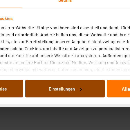
ookies
nserer Webseite. Einige von ihnen sind essentiell und damit für d
ngend erforderlich. Andere helfen uns, diese Webseite und ihre 
ies, die zur Bereitstellung unseres Angebots nicht zwingend erfo
den solche Cookies, um Inhalte und Anzeigen zu personalisieren,
nd die Zugriffe auf unsere Website zu analysieren. Außerdem ge
bsite an unsere Partner für soziale Medien, Werbung und Analyse
möglicherweise mit weiteren Daten zusammen, die Sie ihnen berei
 Dienste gesammelt haben. Indem Sie auf „Alle akzeptieren“ kli
von Informationen auf Ihrem gerät (§25 Abs.1 TTDSG) sowie der 
All
kies
Einstellungen
nachfolgend dargestellten bzw. die von Ihnen ausgewählten Verar
illierte Auflistung der einzelnen Cookies nach Zweck und Anbieter
ellungen“ abrufbar. Sie können die Verwendung nicht notwendiger
en. Ihre erteilte Zustimmung können Sie jederzeit unter dem Link
Die Rechtmäßigkeit der Speicherung, Abrufung und Weiterverarbei
zum Zeitpunkt des Widerrufs bleibt hiervon unberührt. Ihre Brow