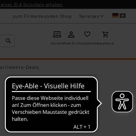
einen 10 € Gutschein erhalten
Services
zum Firmenkunden Shop
Karriere
Mein ELV
Merkzettel
Warenkorb
ortiments-Deals