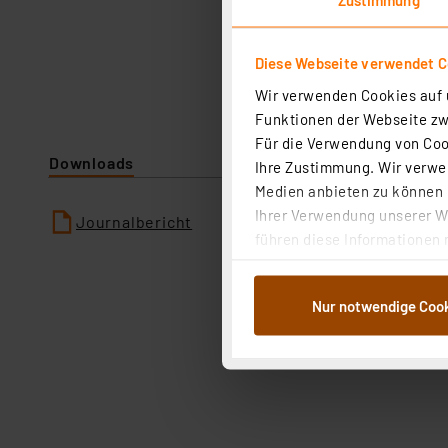
Diese Webseite verwendet C
Wir verwenden Cookies auf u
Funktionen der Webseite zwi
Für die Verwendung von Cook
Downloads
Ihre Zustimmung. Wir verwen
Medien anbieten zu können u
Ihrer Verwendung unserer We
Journalbericht
führen diese Informationen 
im Rahmen Ihrer Nutzung der
dem Speichern und Abrufen 
Nur notwendige Coo
Weiterverarbeitung für die 
Abs.1a DSG-VO) zu. Eine deta
Button „Ablehnen oder Einst
ganz oder teilweise zustimm
anpassen oder widerrufen. 
Auswertung und Analyse bis 