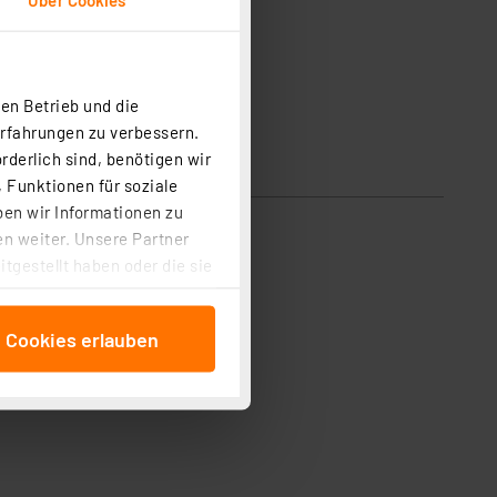
en Betrieb und die
Erfahrungen zu verbessern.
rderlich sind, benötigen wir
 Funktionen für soziale
ben wir Informationen zu
n weiter. Unsere Partner
tgestellt haben oder die sie
cken, stimmen Sie sowohl
anschließenden
e Cookies erlauben
beitungszwecke (Art. 6
 ist durch Klick auf den
 Cookies ablehnen oder ihr
 „Cookie Einstellungen“
tung dieser Daten zur
ser-Einstellungen können