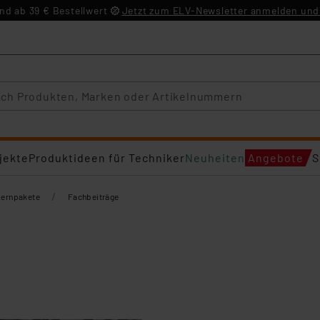
d ab 39 € Bestellwert
Jetzt zum ELV-Newsletter anmelden und 
jekte
Produktideen für Techniker
Neuheiten
Angebote
S
/
Lernpakete
Fachbeiträge