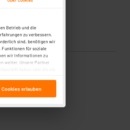
en Betrieb und die
Erfahrungen zu verbessern.
rderlich sind, benötigen wir
 Funktionen für soziale
ben wir Informationen zu
n weiter. Unsere Partner
tgestellt haben oder die sie
cken, stimmen Sie sowohl
anschließenden
e Cookies erlauben
beitungszwecke (Art. 6
 ist durch Klick auf den
 Cookies ablehnen oder ihr
 „Cookie Einstellungen“
tung dieser Daten zur
ser-Einstellungen können