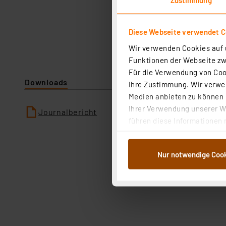
Diese Webseite verwendet C
Wir verwenden Cookies auf u
Funktionen der Webseite zwi
Für die Verwendung von Cook
Downloads
Ihre Zustimmung. Wir verwen
Medien anbieten zu können u
Ihrer Verwendung unserer We
Journalbericht
führen diese Informationen 
im Rahmen Ihrer Nutzung der
dem Speichern und Abrufen 
Nur notwendige Coo
Weiterverarbeitung für die 
Abs.1a DSG-VO) zu. Eine deta
Button „Ablehnen oder Einst
ganz oder teilweise zustimm
anpassen oder widerrufen. 
Auswertung und Analyse bis 