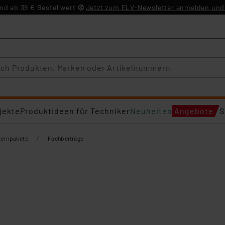
d ab 39 € Bestellwert
Jetzt zum ELV-Newsletter anmelden und 
jekte
Produktideen für Techniker
Neuheiten
Angebote
S
/
Lernpakete
Fachbeiträge