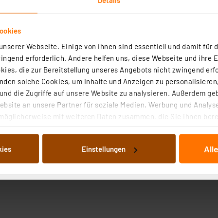
ookies
nserer Webseite. Einige von ihnen sind essentiell und damit für d
ngend erforderlich. Andere helfen uns, diese Webseite und ihre 
ies, die zur Bereitstellung unseres Angebots nicht zwingend erfo
den solche Cookies, um Inhalte und Anzeigen zu personalisieren,
nd die Zugriffe auf unsere Website zu analysieren. Außerdem ge
bsite an unsere Partner für soziale Medien, Werbung und Analyse
möglicherweise mit weiteren Daten zusammen, die Sie ihnen berei
 Dienste gesammelt haben. Indem Sie auf „Alle akzeptieren“ kli
von Informationen auf Ihrem gerät (§25 Abs.1 TTDSG) sowie der 
All
kies
Einstellungen
nachfolgend dargestellten bzw. die von Ihnen ausgewählten Verar
illierte Auflistung der einzelnen Cookies nach Zweck und Anbieter
ellungen“ abrufbar. Sie können die Verwendung nicht notwendiger
en. Ihre erteilte Zustimmung können Sie jederzeit unter dem Link
Die Rechtmäßigkeit der Speicherung, Abrufung und Weiterverarbei
zum Zeitpunkt des Widerrufs bleibt hiervon unberührt. Ihre Brow