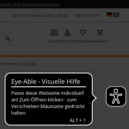
einen 10 € Gutschein erhalten
Services
zum Firmenkunden Shop
Karriere
Mein ELV
Merkzettel
Warenkorb
ortiments-Deals