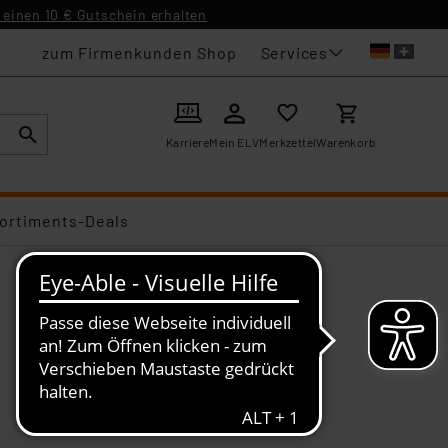
einen 10 € Gutschein erhalten
Services
zum Firmenkunden Shop
Karriere
Mein ELV
Merkzettel
Warenkorb
ortiments-Deals