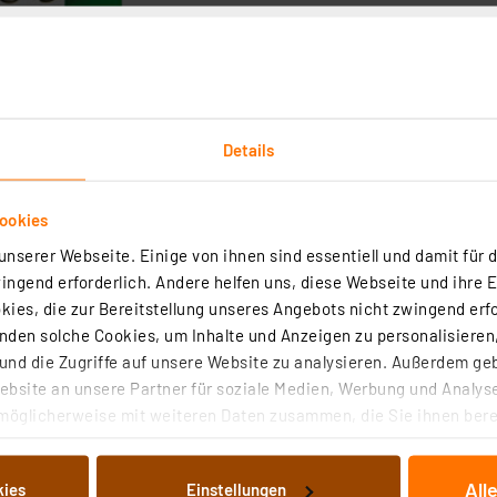
Details
ookies
nserer Webseite. Einige von ihnen sind essentiell und damit für d
ngend erforderlich. Andere helfen uns, diese Webseite und ihre 
ies, die zur Bereitstellung unseres Angebots nicht zwingend erfo
den solche Cookies, um Inhalte und Anzeigen zu personalisieren,
nd die Zugriffe auf unsere Website zu analysieren. Außerdem ge
bsite an unsere Partner für soziale Medien, Werbung und Analyse
möglicherweise mit weiteren Daten zusammen, die Sie ihnen berei
 Dienste gesammelt haben. Indem Sie auf „Alle akzeptieren“ kli
von Informationen auf Ihrem gerät (§25 Abs.1 TTDSG) sowie der 
lsweiten-Modulator PWM 200
All
kies
Einstellungen
nachfolgend dargestellten bzw. die von Ihnen ausgewählten Verar