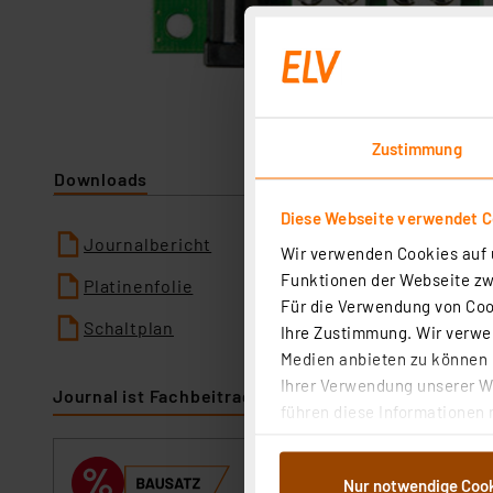
Zustimmung
Downloads
Diese Webseite verwendet C
Journalbericht
Wir verwenden Cookies auf u
Funktionen der Webseite zwi
Platinenfolie
Für die Verwendung von Cook
Schaltplan
Ihre Zustimmung. Wir verwen
Medien anbieten zu können u
Ihrer Verwendung unserer We
Journal ist Fachbeitrag zu
führen diese Informationen 
im Rahmen Ihrer Nutzung der
dem Speichern und Abrufen 
ELV Bausatz Pu
Nur notwendige Coo
Weiterverarbeitung für die 