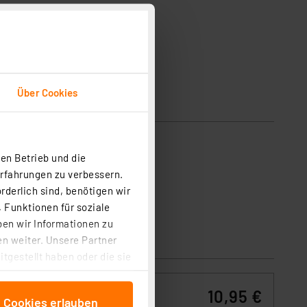
Über Cookies
en Betrieb und die
Erfahrungen zu verbessern.
rderlich sind, benötigen wir
 Funktionen für soziale
ben wir Informationen zu
n weiter. Unsere Partner
tgestellt haben oder die sie
cken, stimmen Sie sowohl
anschließenden
10,95 €
e Cookies erlauben
beitungszwecke (Art. 6