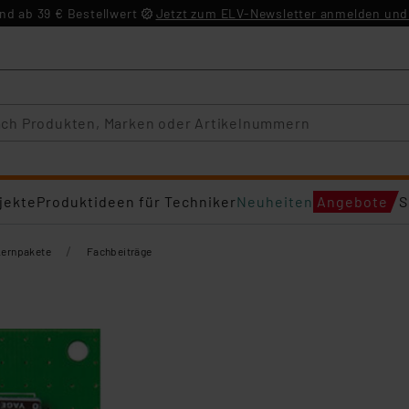
d ab 39 € Bestellwert
Jetzt zum ELV-Newsletter anmelden und 
jekte
Produktideen für Techniker
Neuheiten
Angebote
S
/
Lernpakete
Fachbeiträge