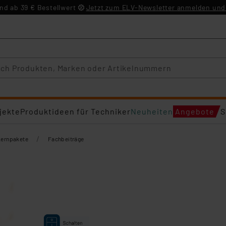
d ab 39 € Bestellwert
Jetzt zum ELV-Newsletter anmelden und 
jekte
Produktideen für Techniker
Neuheiten
Angebote
S
/
Lernpakete
Fachbeiträge