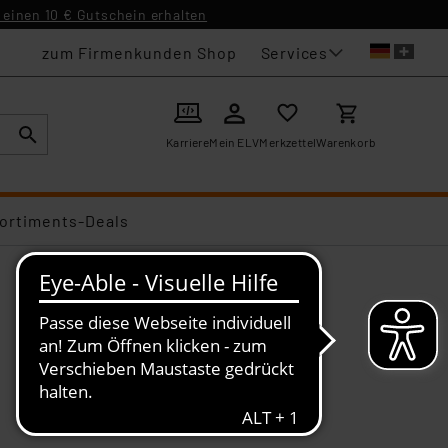
einen 10 € Gutschein erhalten
Services
zum Firmenkunden Shop
Karriere
Mein ELV
Merkzettel
Warenkorb
ortiments-Deals