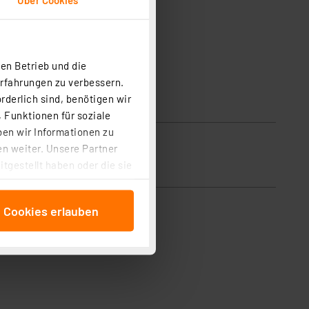
en Betrieb und die
Erfahrungen zu verbessern.
rderlich sind, benötigen wir
 Funktionen für soziale
ben wir Informationen zu
n weiter. Unsere Partner
tgestellt haben oder die sie
cken, stimmen Sie sowohl
anschließenden
e Cookies erlauben
beitungszwecke (Art. 6
 ist durch Klick auf den
 Cookies ablehnen oder ihr
 „Cookie Einstellungen“
tung dieser Daten zur
ser-Einstellungen können