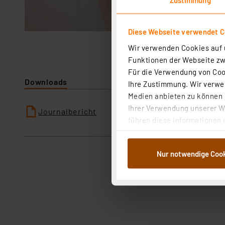
Diese Webseite verwendet C
Wir verwenden Cookies auf u
Funktionen der Webseite zwi
Für die Verwendung von Cook
Downloads
Ihre Zustimmung. Wir verwen
Medien anbieten zu können u
Ihrer Verwendung unserer We
Journalbericht
führen diese Informationen 
im Rahmen Ihrer Nutzung der
dem Speichern und Abrufen 
Nur notwendige Coo
Weiterverarbeitung für die 
Abs.1a DSG-VO) zu. Eine deta
Button „Ablehnen oder Einst
ganz oder teilweise zustimm
anpassen oder widerrufen. 
Auswertung und Analyse bis 