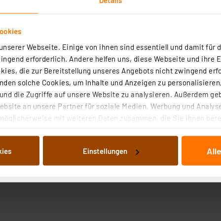
ookies
nserer Webseite. Einige von ihnen sind essentiell und damit für d
ngend erforderlich. Andere helfen uns, diese Webseite und ihre 
ies, die zur Bereitstellung unseres Angebots nicht zwingend erfo
den solche Cookies, um Inhalte und Anzeigen zu personalisieren,
nd die Zugriffe auf unsere Website zu analysieren. Außerdem ge
bsite an unsere Partner für soziale Medien, Werbung und Analyse
möglicherweise mit weiteren Daten zusammen, die Sie ihnen berei
 Dienste gesammelt haben. Indem Sie auf „Alle akzeptieren“ kli
von Informationen auf Ihrem gerät (§25 Abs.1 TTDSG) sowie der 
All
kies
Einstellungen
nachfolgend dargestellten bzw. die von Ihnen ausgewählten Verar
illierte Auflistung der einzelnen Cookies nach Zweck und Anbieter
ellungen“ abrufbar. Sie können die Verwendung nicht notwendiger
en. Ihre erteilte Zustimmung können Sie jederzeit unter dem Link
Die Rechtmäßigkeit der Speicherung, Abrufung und Weiterverarbei
zum Zeitpunkt des Widerrufs bleibt hiervon unberührt. Ihre Brow