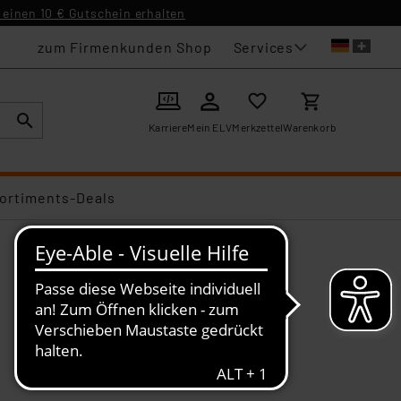
einen 10 € Gutschein erhalten
Services
zum Firmenkunden Shop
Karriere
Mein ELV
Merkzettel
Warenkorb
ortiments-Deals