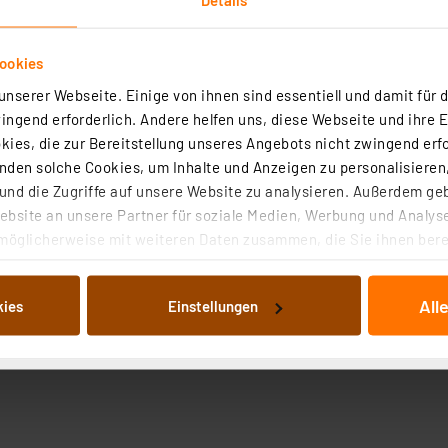
ookies
nserer Webseite. Einige von ihnen sind essentiell und damit für d
ngend erforderlich. Andere helfen uns, diese Webseite und ihre 
ies, die zur Bereitstellung unseres Angebots nicht zwingend erfo
den solche Cookies, um Inhalte und Anzeigen zu personalisieren,
nd die Zugriffe auf unsere Website zu analysieren. Außerdem ge
bsite an unsere Partner für soziale Medien, Werbung und Analyse
möglicherweise mit weiteren Daten zusammen, die Sie ihnen berei
 Dienste gesammelt haben. Indem Sie auf „Alle akzeptieren“ kli
von Informationen auf Ihrem gerät (§25 Abs.1 TTDSG) sowie der 
All
kies
Einstellungen
nachfolgend dargestellten bzw. die von Ihnen ausgewählten Verar
illierte Auflistung der einzelnen Cookies nach Zweck und Anbieter
ellungen“ abrufbar. Sie können die Verwendung nicht notwendiger
en. Ihre erteilte Zustimmung können Sie jederzeit unter dem Link
Die Rechtmäßigkeit der Speicherung, Abrufung und Weiterverarbei
zum Zeitpunkt des Widerrufs bleibt hiervon unberührt. Ihre Brow