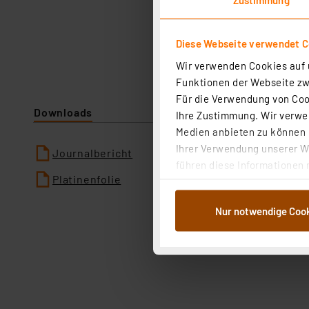
Diese Webseite verwendet C
Wir verwenden Cookies auf u
Funktionen der Webseite zwi
Für die Verwendung von Cook
Downloads
Ihre Zustimmung. Wir verwen
Medien anbieten zu können u
Ihrer Verwendung unserer We
Journalbericht
führen diese Informationen 
Platinenfolie
im Rahmen Ihrer Nutzung der
dem Speichern und Abrufen 
Nur notwendige Coo
Weiterverarbeitung für die 
Abs.1a DSG-VO) zu. Eine deta
Button „Ablehnen oder Einst
ganz oder teilweise zustimm
anpassen oder widerrufen. 
Auswertung und Analyse bis 