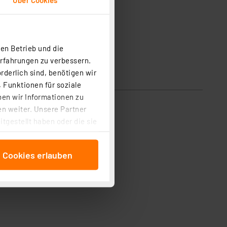
en Betrieb und die
Erfahrungen zu verbessern.
rderlich sind, benötigen wir
 Funktionen für soziale
ben wir Informationen zu
n weiter. Unsere Partner
tgestellt haben oder die sie
cken, stimmen Sie sowohl
anschließenden
e Cookies erlauben
beitungszwecke (Art. 6
 ist durch Klick auf den
 Cookies ablehnen oder ihr
 „Cookie Einstellungen“
tung dieser Daten zur
ser-Einstellungen können