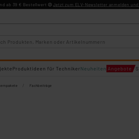
d ab 39 € Bestellwert
Jetzt zum ELV-Newsletter anmelden und 
jekte
Produktideen für Techniker
Neuheiten
Angebote
S
/
Lernpakete
Fachbeiträge