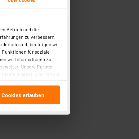
en Betrieb und die
Erfahrungen zu verbessern.
rderlich sind, benötigen wir
 Funktionen für soziale
ben wir Informationen zu
n weiter. Unsere Partner
tgestellt haben oder die sie
cken, stimmen Sie sowohl
anschließenden
e Cookies erlauben
beitungszwecke (Art. 6
 ist durch Klick auf den
 Cookies ablehnen oder ihr
 „Cookie Einstellungen“
tung dieser Daten zur
ser-Einstellungen können