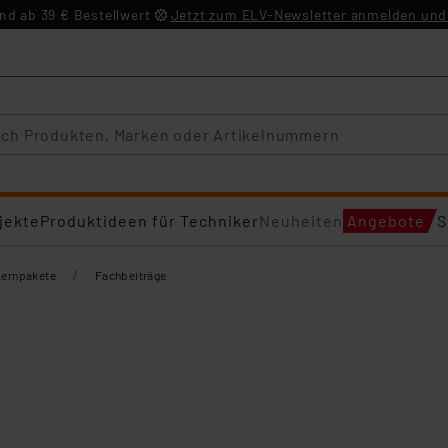
d ab 39 € Bestellwert
Jetzt zum ELV-Newsletter anmelden und 
jekte
Produktideen für Techniker
Neuheiten
Angebote
S
/
Lernpakete
Fachbeiträge