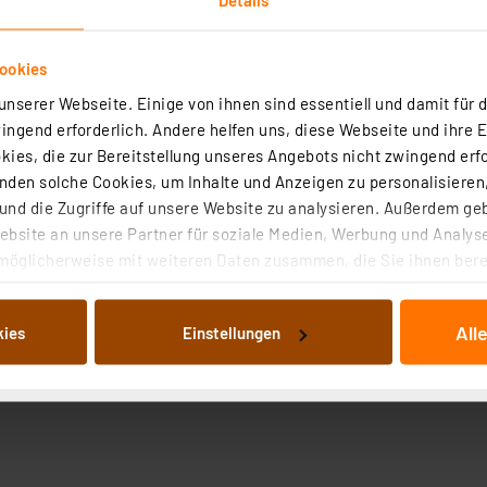
ookies
nserer Webseite. Einige von ihnen sind essentiell und damit für d
ngend erforderlich. Andere helfen uns, diese Webseite und ihre 
ies, die zur Bereitstellung unseres Angebots nicht zwingend erfo
den solche Cookies, um Inhalte und Anzeigen zu personalisieren,
nd die Zugriffe auf unsere Website zu analysieren. Außerdem ge
bsite an unsere Partner für soziale Medien, Werbung und Analyse
möglicherweise mit weiteren Daten zusammen, die Sie ihnen berei
 Dienste gesammelt haben. Indem Sie auf „Alle akzeptieren“ kli
von Informationen auf Ihrem gerät (§25 Abs.1 TTDSG) sowie der 
All
kies
Einstellungen
nachfolgend dargestellten bzw. die von Ihnen ausgewählten Verar
illierte Auflistung der einzelnen Cookies nach Zweck und Anbieter
ellungen“ abrufbar. Sie können die Verwendung nicht notwendiger
en. Ihre erteilte Zustimmung können Sie jederzeit unter dem Link
Die Rechtmäßigkeit der Speicherung, Abrufung und Weiterverarbei
zum Zeitpunkt des Widerrufs bleibt hiervon unberührt. Ihre Brow