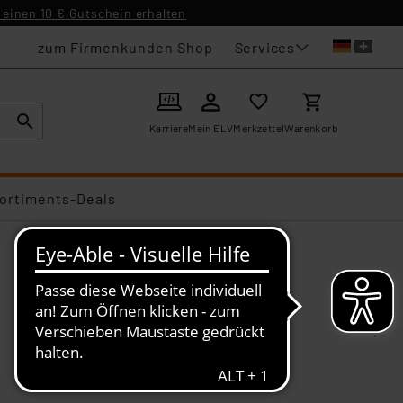
einen 10 € Gutschein erhalten
Services
zum Firmenkunden Shop
Karriere
Mein ELV
Merkzettel
Warenkorb
ortiments-Deals