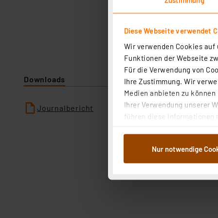
Diese Webseite verwendet C
Wir verwenden Cookies auf u
Funktionen der Webseite zwi
Für die Verwendung von Cook
Downloads
Ihre Zustimmung. Wir verwen
Medien anbieten zu können u
Ihrer Verwendung unserer We
Journalbericht
führen diese Informationen 
im Rahmen Ihrer Nutzung der
dem Speichern und Abrufen 
Nur notwendige Coo
Weiterverarbeitung für die 
Abs.1a DSG-VO) zu. Eine deta
Button „Ablehnen oder Einst
ganz oder teilweise zustimm
anpassen oder widerrufen. 
Auswertung und Analyse bis 