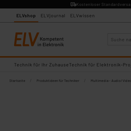
Kostenloser Standardversan
ELVshop
ELVjournal
ELVwissen
Suche
Technik für Ihr Zuhause
Technik für Elektronik-Pro
/
/
Startseite
Produktideen für Techniker
Multimedia - Audio/Vide