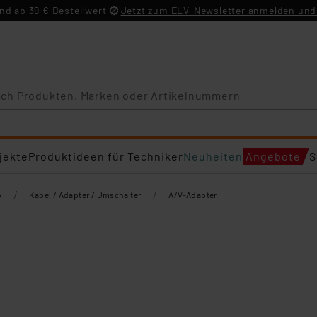
d ab 39 € Bestellwert
Jetzt zum ELV-Newsletter anmelden und 
jekte
Produktideen für Techniker
Neuheiten
Angebote
S
/
/
o
Kabel / Adapter / Umschalter
A/V-Adapter