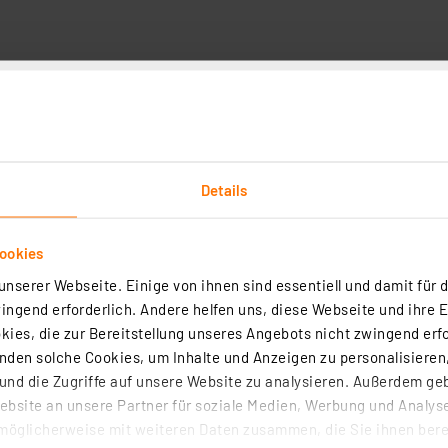
Details
Kundenbewertung
ookies
Wählen Sie unten eine Re
nserer Webseite. Einige von ihnen sind essentiell und damit für d
1
5
ngend erforderlich. Andere helfen uns, diese Webseite und ihre 
eister für die Einholung
1
ies, die zur Bereitstellung unseres Angebots nicht zwingend erfo
etroffen, um
4
den solche Cookies, um Inhalte und Anzeigen zu personalisieren,
 handelt.
Mehr
1
3
nd die Zugriffe auf unsere Website zu analysieren. Außerdem ge
1
2
bsite an unsere Partner für soziale Medien, Werbung und Analyse
1
1
möglicherweise mit weiteren Daten zusammen, die Sie ihnen berei