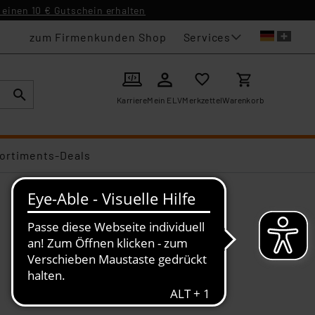
einen 10 € Gutschein erhalten
Services
zum Firmenkunden Shop
Karriere
Mein ELV
Merkzettel
Warenkorb
ortiments-Deals