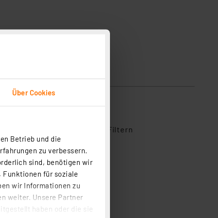
Über Cookies
ihe aus, um Bewertungen zu Filtern
en Betrieb und die
1
Erfahrungen zu verbessern.
rderlich sind, benötigen wir
0
 Funktionen für soziale
0
ben wir Informationen zu
0
n weiter. Unsere Partner
0
tgestellt haben oder die sie