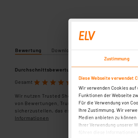
Bewertung
Downloads
Technische Daten
Zustimmung
Durchschnittsbewertung
Diese Webseite verwendet C
1
2
3
4
5
Gesamt
5.0 Sterne
Wir verwenden Cookies auf u
Funktionen der Webseite zwi
Wir nutzen Trusted Shops als unabhängigen Dienstl
Für die Verwendung von Cook
von Bewertungen. Trusted Shops hat Maßnahmen g
Ihre Zustimmung. Wir verwen
sicherzustellen, das es sich um echte Bewertungen
Medien anbieten zu können u
Informationen
Ihrer Verwendung unserer We
führen diese Informationen 