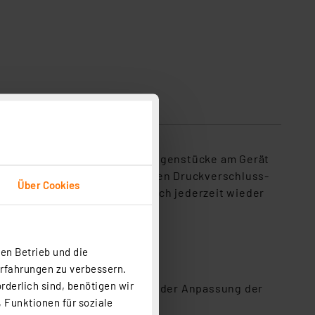
gen und die entsprechenden Gegenstücke am Gerät
den Klebekraft und der flexiblen Druckverschluss-
Über Cookies
Ihr Messgerät auch nachträglich jederzeit wieder
t WL1030 u. v. m.
en Betrieb und die
der Vorlesungssälen u. v. m.)
Erfahrungen zu verbessern.
rderlich sind, benötigen wir
en Kalibrierung (CO2-Gerät) oder Anpassung der
 Funktionen für soziale