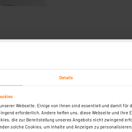
ten
dabei denkbar einfach - 2 Klebepads an der Wand anbrin
 indem Sie die Flächen aufeinanderdrücken. Dank der soli
Details
erät auch sicher haften. Dank dieser Technik können Sie 
instellungen an dem CO2-Messgerät durchzuführen.
ookies
rodukten, z. B. nutzbar mit dem technoline CO2-Messgerä
nserer Webseite. Einige von ihnen sind essentiell und damit für d
Wand (im Großraumbüro, Kindergarten, in Klassenzimmern o
ngend erforderlich. Andere helfen uns, diese Webseite und ihre 
ies, die zur Bereitstellung unseres Angebots nicht zwingend erfo
oltes Abnehmen des Produktes möglich, z. B. zur manuell
den solche Cookies, um Inhalte und Anzeigen zu personalisieren,