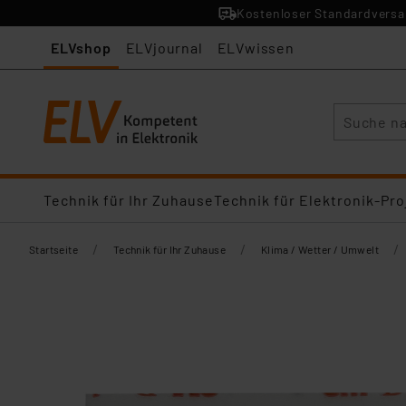
Kostenloser Standardversan
ELVshop
ELVjournal
ELVwissen
Suche
Technik für Ihr Zuhause
Technik für Elektronik-Pro
/
/
/
Startseite
Technik für Ihr Zuhause
Klima / Wetter / Umwelt