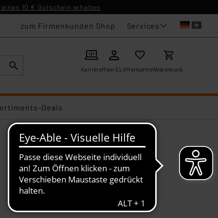
einen 10 € Gutschein erhalten
Services
zum Firmenkunden Shop
Karriere
Mein ELV
Merkzettel
Warenkorb
ortiments-Deals