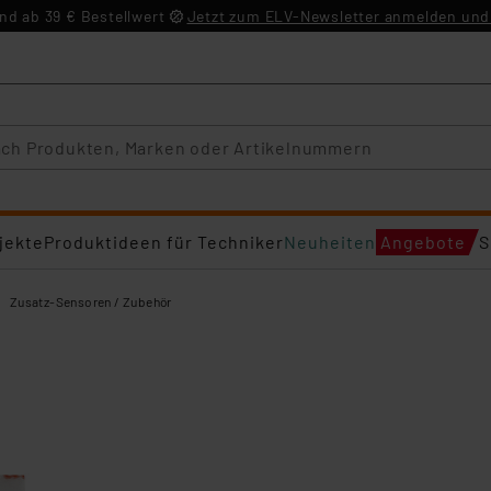
d ab 39 € Bestellwert
Jetzt zum ELV-Newsletter anmelden und 
jekte
Produktideen für Techniker
Neuheiten
Angebote
S
Zusatz-Sensoren / Zubehör