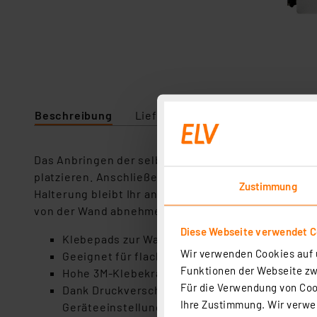
Beschreibung
Lieferumfang
Technische Da
Das Anbringen der selbstklebenden Klebepads ist 
platzieren. Anschließend befestigen Sie das Gerät,
Zustimmung
Halterung bleibt Ihr an die Wand angebrachtes Endg
von der Wand abnehmen, um z. B. weitere Gerätee
Diese Webseite verwendet C
Klebepads zur Wandaufhängung von diversen P
Wir verwenden Cookies auf u
Geeignet für flache Oberflächen z. B. an der 
Funktionen der Webseite zwi
Hohe 3M-Klebekraft
Für die Verwendung von Cook
Dank Druckverschluss-Halterung auch wiederh
Ihre Zustimmung. Wir verwen
Geräteeinstellungen