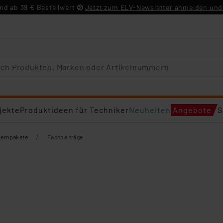
d ab 39 € Bestellwert
Jetzt zum ELV-Newsletter anmelden und 
jekte
Produktideen für Techniker
Neuheiten
Angebote
S
/
Lernpakete
Fachbeiträge