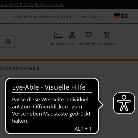
einen 10 € Gutschein erhalten
Services
zum Firmenkunden Shop
Karriere
Mein ELV
Merkzettel
Warenkorb
ortiments-Deals