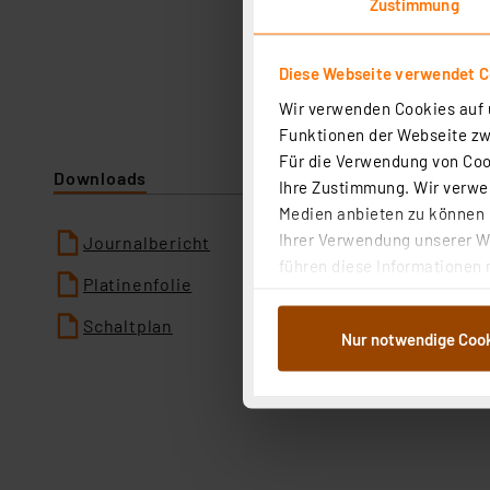
Zustimmung
Diese Webseite verwendet C
Wir verwenden Cookies auf u
Funktionen der Webseite zwi
Für die Verwendung von Cook
Downloads
Ihre Zustimmung. Wir verwen
Medien anbieten zu können u
Ihrer Verwendung unserer We
Journalbericht
führen diese Informationen 
Platinenfolie
im Rahmen Ihrer Nutzung der
dem Speichern und Abrufen 
Schaltplan
Nur notwendige Coo
Weiterverarbeitung für die 
Abs.1a DSG-VO) zu. Eine deta
Button „Ablehnen oder Einst
ganz oder teilweise zustimm
anpassen oder widerrufen. 
Auswertung und Analyse bis 