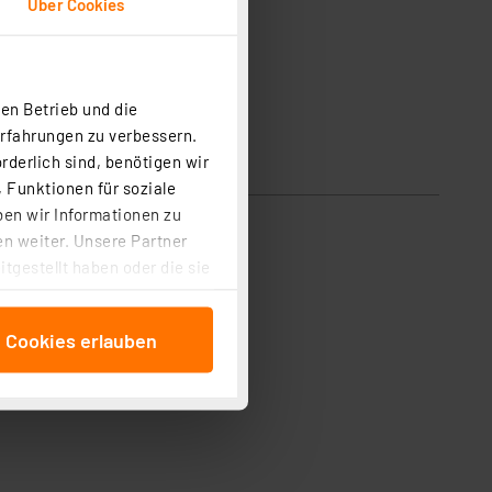
Über Cookies
en Betrieb und die
Erfahrungen zu verbessern.
rderlich sind, benötigen wir
 Funktionen für soziale
ben wir Informationen zu
n weiter. Unsere Partner
tgestellt haben oder die sie
cken, stimmen Sie sowohl
anschließenden
e Cookies erlauben
beitungszwecke (Art. 6
 ist durch Klick auf den
 Cookies ablehnen oder ihr
 „Cookie Einstellungen“
tung dieser Daten zur
ser-Einstellungen können