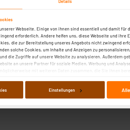
Details
ookies
nserer Webseite. Einige von ihnen sind essentiell und damit für d
ngend erforderlich. Andere helfen uns, diese Webseite und ihre 
ies, die zur Bereitstellung unseres Angebots nicht zwingend erfo
den solche Cookies, um Inhalte und Anzeigen zu personalisieren,
nd die Zugriffe auf unsere Website zu analysieren. Außerdem ge
bsite an unsere Partner für soziale Medien, Werbung und Analyse
möglicherweise mit weiteren Daten zusammen, die Sie ihnen berei
 Dienste gesammelt haben. Indem Sie auf „Alle akzeptieren“ kli
von Informationen auf Ihrem gerät (§25 Abs.1 TTDSG) sowie der 
All
kies
Einstellungen
nachfolgend dargestellten bzw. die von Ihnen ausgewählten Verar
illierte Auflistung der einzelnen Cookies nach Zweck und Anbieter
ellungen“ abrufbar. Sie können die Verwendung nicht notwendiger
en. Ihre erteilte Zustimmung können Sie jederzeit unter dem Link
Die Rechtmäßigkeit der Speicherung, Abrufung und Weiterverarbei
zum Zeitpunkt des Widerrufs bleibt hiervon unberührt. Ihre Brow