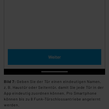
(1) lit. a DSGVO. Nähere Infos zu diesen Drittanbietern
und zu der jeweiligen Datenübermittlung erhalten Sie in
der Datenschutzerklärung. Für die USA besteht kein
Angemessenheitsbeschluss der EU. Dies bedeutet,
dass die USA als Land mit unzureichendem
Datenschutz nach EU-Standards eingestuft wird. So
besteht etwa das Risiko, dass US-Behörden
personenbezogene Daten in
Überwachungsprogrammen verarbeiten, ohne dass
hiergegen Klagemöglichkeiten für Europäer bestehen.
Unsere Kooperation mit diesen Dienstleistern stützt
sich auf die Standarddatenschutzklauseln der
Europäischen Kommission sowie einer eigenen
Beurteilung der mit der Datenübermittlung,
Bild 7:
Geben Sie der Tür einen eindeutigen Namen,
insbesondere der Art der übermittelten Daten,
z. B. Haustür oder Seitentür, damit Sie jede Tür in der
verbundenen Risiken.“
App eindeutig zuordnen können. Pro Smartphone
können bis zu 8 Funk-Türschlossantriebe angelernt
Impressum
|
Datenschutzerklärung
werden.