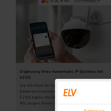
Ergänzung Ihres Homematic IP Systems mit
EZVIZ
Sie möchten Ihr Homematic IP System mit
Kameras erweitern? Mit den Produkten von
EZVIZ haben Sie Ihr Zuhause jederzeit im Blick.
Wir zeigen Ihnen, wie es geht.
Zustimmung