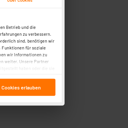
en Betrieb und die
Erfahrungen zu verbessern.
rderlich sind, benötigen wir
 Funktionen für soziale
ben wir Informationen zu
n weiter. Unsere Partner
tgestellt haben oder die sie
cken, stimmen Sie sowohl
anschließenden
e Cookies erlauben
beitungszwecke (Art. 6
 ist durch Klick auf den
 Cookies ablehnen oder ihr
 „Cookie Einstellungen“
tung dieser Daten zur
ser-Einstellungen können