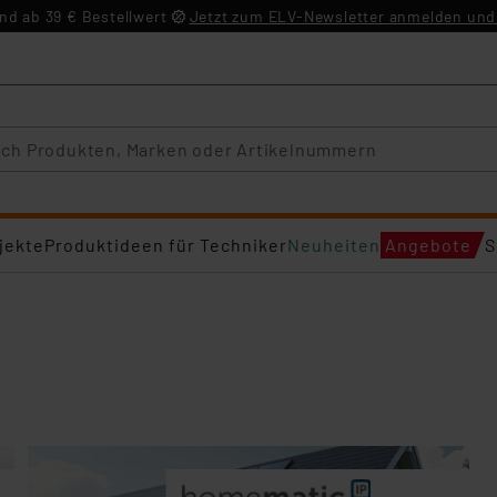
d ab 39 € Bestellwert
Jetzt zum ELV-Newsletter anmelden und 
jekte
Produktideen für Techniker
Neuheiten
Angebote
S