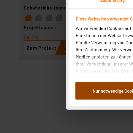
Schwierigkeitsgrad:
Diese Webseite verwendet C
Projektdauer:
Wir verwenden Cookies auf u
Funktionen der Webseite zwi
Ca. 1 h
Für die Verwendung von Cook
Zum Projekt
Ihre Zustimmung. Wir verwen
Medien anbieten zu können u
Ihrer Verwendung unserer We
führen diese Informationen 
im Rahmen Ihrer Nutzung der
dem Speichern und Abrufen 
Nur notwendige Coo
Weiterverarbeitung für die 
Abs.1a DSG-VO) zu. Eine deta
Button „Ablehnen oder Einst
ganz oder teilweise zustimm
anpassen oder widerrufen. 
Auswertung und Analyse bis 