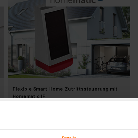
Flexible Smart-Home-Zutrittssteuerung mit
Homematic IP
Schlüssel verloren? Für das Homematic IP
Keypad und den Homematic IP
Türschlossantrieb HmIP-DLD sind solche Fälle
kein Problem mehr.
Details