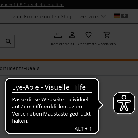
einen 10 € Gutschein erhalten
Services
zum Firmenkunden Shop
Karriere
Mein ELV
Merkzettel
Warenkorb
ortiments-Deals