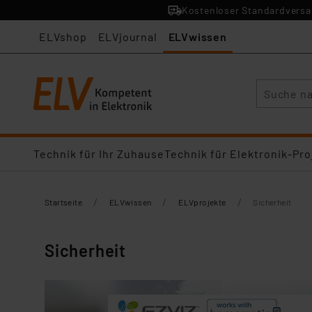
Kostenloser Standardversan
ELVshop
ELVjournal
ELVwissen
Suche
Technik für Ihr Zuhause
Technik für Elektronik-Pro
/
/
/
Startseite
ELVwissen
ELVprojekte
Sicherheit
Sicherheit