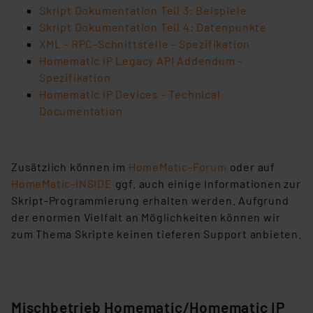
VO) zu. Eine detaillierte Auflistung der einzelnen
Skript Dokumentation Teil 3: Beispiele
Cookies nach Zweck und Anbieter ist durch Klick auf
Skript Dokumentation Teil 4: Datenpunkte
den Button „Ablehnen oder Einstellungen“ abrufbar. Sie
XML - RPC-Schnittstelle - Spezifikation
können die Verwendung nicht notwendiger Cookies
Homematic IP Legacy API Addendum -
ablehnen oder ihr ganz oder teilweise zustimmen. Ihre
Spezifikation
erteilte Zustimmung können Sie jederzeit unter dem
Homematic IP Devices - Technical
Link „Cookie Einstellungen“ anpassen oder widerrufen.
Documentation
Die Rechtmäßigkeit der Speicherung, Abrufung und
Weiterverarbeitung dieser Daten zur Auswertung und
Analyse bis zum Zeitpunkt des Widerrufs bleibt hiervon
Zusätzlich können im
HomeMatic-Forum
oder auf
unberührt. Ihre Browser-Einstellungen können dazu
HomeMatic-INSIDE
ggf. auch einige Informationen zur
führen, dass die Einstellungen nicht längerfristig
Skript-Programmierung erhalten werden. Aufgrund
gespeichert werden und dieses Banner erneut
der enormen Vielfalt an Möglichkeiten können wir
angezeigt wird.
zum Thema Skripte keinen tieferen Support anbieten.
„Einige Drittanbieter verarbeiten personenbezogene
Daten in den USA. Ihre Einwilligung zur Einbindung von
Cookies dieser Drittanbieter umfasst daher ggf. auch
Mischbetrieb Homematic/Homematic IP
die Verarbeitung Ihrer Daten in den USA gemäß Art. 49