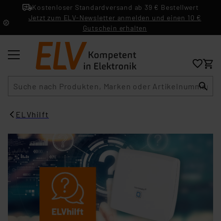
Kostenloser Standardversand ab 39 € Bestellwert
Jetzt zum ELV-Newsletter anmelden und einen 10 €
Gutschein erhalten
Suche
ELVhilft