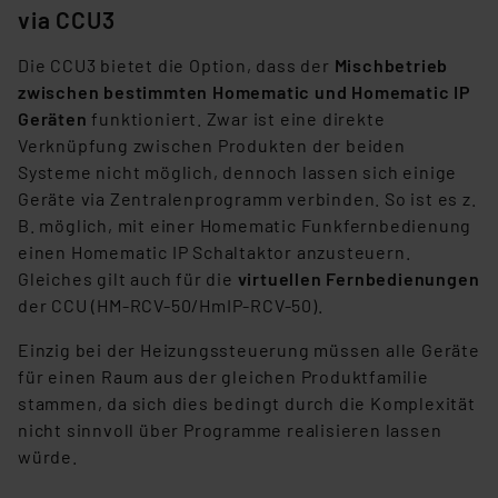
(1) lit. a DSGVO. Nähere Infos zu diesen Drittanbietern
via CCU3
und zu der jeweiligen Datenübermittlung erhalten Sie in
Die CCU3 bietet die Option, dass der
Mischbetrieb
der Datenschutzerklärung. Für die USA besteht kein
zwischen bestimmten Homematic und Homematic IP
Angemessenheitsbeschluss der EU. Dies bedeutet,
Geräten
funktioniert. Zwar ist eine direkte
dass die USA als Land mit unzureichendem
Verknüpfung zwischen Produkten der beiden
Datenschutz nach EU-Standards eingestuft wird. So
Systeme nicht möglich, dennoch lassen sich einige
besteht etwa das Risiko, dass US-Behörden
Geräte via Zentralenprogramm verbinden. So ist es z.
personenbezogene Daten in
B. möglich, mit einer Homematic Funkfernbedienung
Überwachungsprogrammen verarbeiten, ohne dass
einen Homematic IP Schaltaktor anzusteuern.
hiergegen Klagemöglichkeiten für Europäer bestehen.
Gleiches gilt auch für die
virtuellen Fernbedienungen
Unsere Kooperation mit diesen Dienstleistern stützt
der CCU (HM-RCV-50/HmIP-RCV-50).
sich auf die Standarddatenschutzklauseln der
Europäischen Kommission sowie einer eigenen
Einzig bei der Heizungssteuerung müssen alle Geräte
Beurteilung der mit der Datenübermittlung,
für einen Raum aus der gleichen Produktfamilie
insbesondere der Art der übermittelten Daten,
stammen, da sich dies bedingt durch die Komplexität
verbundenen Risiken.“
nicht sinnvoll über Programme realisieren lassen
würde.
Impressum
|
Datenschutzerklärung