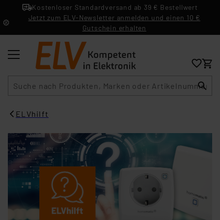
Kostenloser Standardversand ab 39 € Bestellwert
Jetzt zum ELV-Newsletter anmelden und einen 10 €
Gutschein erhalten
Suche
ELVhilft