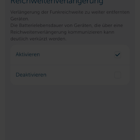
(1) lit. a DSGVO. Nähere Infos zu diesen Drittanbietern
und zu der jeweiligen Datenübermittlung erhalten Sie in
der Datenschutzerklärung. Für die USA besteht kein
Angemessenheitsbeschluss der EU. Dies bedeutet,
dass die USA als Land mit unzureichendem
Datenschutz nach EU-Standards eingestuft wird. So
besteht etwa das Risiko, dass US-Behörden
personenbezogene Daten in
Überwachungsprogrammen verarbeiten, ohne dass
hiergegen Klagemöglichkeiten für Europäer bestehen.
Unsere Kooperation mit diesen Dienstleistern stützt
sich auf die Standarddatenschutzklauseln der
Europäischen Kommission sowie einer eigenen
Beurteilung der mit der Datenübermittlung,
insbesondere der Art der übermittelten Daten,
verbundenen Risiken.“
Impressum
|
Datenschutzerklärung