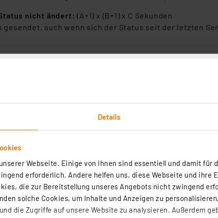
Status nicht ändert:
(A+1) x (B+1) x C Sekunden
gesendet, auch wenn sich der Status seit der letzten Sen
ungen
rten Statusmeldungen
unden
Details
ookies
tigkeitssensoren an RaspberryMatic
nserer Webseite. Einige von ihnen sind essentiell und damit für d
ngend erforderlich. Andere helfen uns, diese Webseite und ihre 
ndet sich dann für die nächsten
drei Minuten im Anlernm
ies, die zur Bereitstellung unseres Angebots nicht zwingend erfo
den solche Cookies, um Inhalte und Anzeigen zu personalisieren,
Geräte anlernen" zu wählen. Im sich öffnenden Fenster ist
nd die Zugriffe auf unsere Website zu analysieren. Außerdem ge