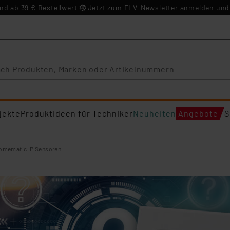
d ab 39 € Bestellwert
Jetzt zum ELV-Newsletter anmelden und 
jekte
Produktideen für Techniker
Neuheiten
Angebote
S
Homematic IP Sensoren