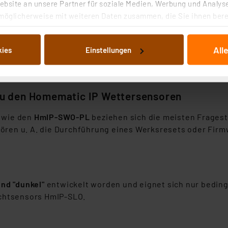
bsite an unsere Partner für soziale Medien, Werbung und Analyse
en Sie "Homematic IP Gerät mit Internetzugang anlernen". 
möglicherweise mit weiteren Daten zusammen, die Sie ihnen berei
e Internetzugang anlernen" zu nutzen. Hierbei ist dann d
 Dienste gesammelt haben. Indem Sie auf „Alle akzeptieren“ kli
leber
des Geräts. Dieser ist in der Regel in der dem Gerä
von Informationen auf Ihrem gerät (§25 Abs.1 TTDSG) sowie der 
All
kies
Einstellungen
nachfolgend dargestellten bzw. die von Ihnen ausgewählten Verar
illierte Auflistung der einzelnen Cookies nach Zweck und Anbieter
ellungen“ abrufbar. Sie können die Verwendung nicht notwendiger
en. Ihre erteilte Zustimmung können Sie jederzeit unter dem Link
zu den Homematic IP Wettersensoren
Die Rechtmäßigkeit der Speicherung, Abrufung und Weiterverarbei
zum Zeitpunkt des Widerrufs bleibt hiervon unberührt. Ihre Brow
n wie den
HmIP-SWO-PL
beziehen sich die meisten Fragest
ellungen nicht längerfristig gespeichert werden und dieses Banne
hören u. A. die Durchführung eines Werksresets oder Fir
beiten personenbezogene Daten in den USA. Ihre Einwilligung zur 
 daher ggf. auch die Verarbeitung Ihrer Daten in den USA gemäß Art
tanbietern und zu der jeweiligen Datenübermittlung erhalten Sie i
und "dunkel"
entwickelt worden und eignet sich nur bedingt
ngemessenheitsbeschluss der EU. Dies bedeutet, dass die USA al
Lichtsensors HmIP-SLO.
rds eingestuft wird. So besteht etwa das Risiko, dass US-Beh
ammen verarbeiten, ohne dass hiergegen Klagemöglichkeiten fü
en Dienstleistern stützt sich auf die Standarddatenschutzklause