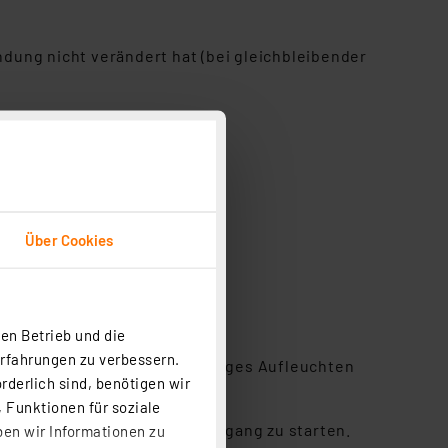
dung nicht verändert hat (bei gleichbleibender
Über Cookies
en Betrieb und die
Erfahrungen zu verbessern.
odus
. Dies wird durch ein oranges Aufleuchten
rderlich sind, benötigen wir
 Funktionen für soziale
 dann der geeignete Anlernvorgang zu starten.
ben wir Informationen zu