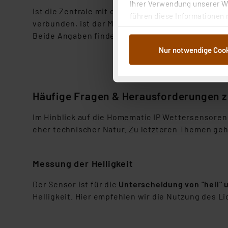
Ihrer Verwendung unserer We
Ist die Zentrale mit dem Internet verbunden, wähl
führen diese Informationen 
verbunden, ist der Modus "Homematic IP Gerät ohn
im Rahmen Ihrer Nutzung der
Beide Angaben findet man auf dem
QR-Code-Aufk
dem Speichern und Abrufen 
Nur notwendige Coo
Weiterverarbeitung für die 
Abs.1a DSG-VO) zu. Eine deta
Button „Ablehnen oder Einst
ganz oder teilweise zustimm
Häufige Fragen & Herausforderungen 
anpassen oder widerrufen. 
Auswertung und Analyse bis 
Im Hinblick auf die Homematic IP Wettersensore
dazu führen, dass die Einst
eher technischer Natur. Zu letzteren Themen ge
„Einige Drittanbieter verar
dieser Drittanbieter umfasst
Messung der Helligkeit
Nähere Infos zu diesen Drit
Der Sensor ist für die
Unterscheidung von "hell" 
Für die USA besteht kein A
Helligkeit. Hier empfehlen wir die Nutzung des 
Datenschutz nach EU-Standa
Daten in Überwachungsprogr
Unsere Kooperation mit dies