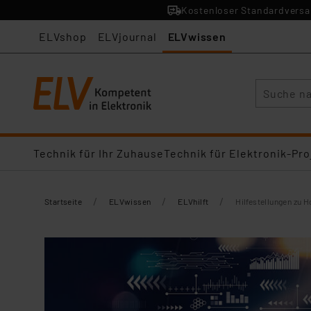
Kostenloser Standardversan
ELVshop
ELVjournal
ELVwissen
Suche
Technik für Ihr Zuhause
Technik für Elektronik-Pro
/
/
/
Startseite
ELVwissen
ELVhilft
Hilfestellungen zu 