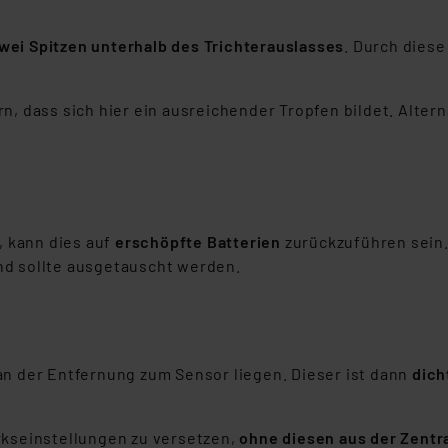
nen Beurteilung der mit der Datenübermittlung, insbesondere der
.“
wei Spitzen unterhalb des Trichterauslasses
. Durch diese
klärung
n, dass sich hier ein ausreichender Tropfen bildet. Alter
 kann dies auf
erschöpfte Batterien
zurückzuführen sein.
 und sollte ausgetauscht werden.
an der Entfernung zum Sensor liegen. Dieser ist dann
dich
rkseinstellungen zu versetzen,
ohne diesen aus der Zentr