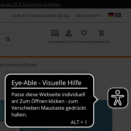
einen 10 € Gutschein erhalten
Services
zum Firmenkunden Shop
Karriere
Mein ELV
Merkzettel
Warenkorb
ortiments-Deals