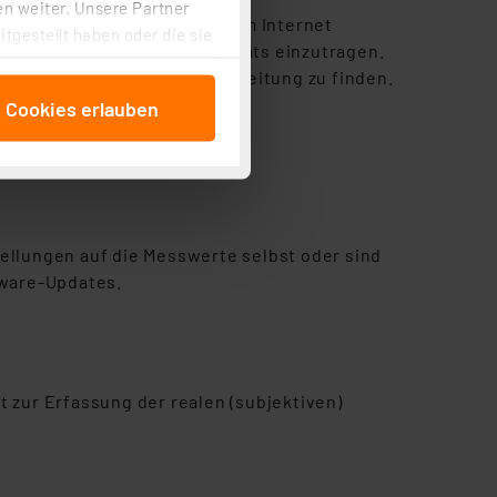
n weiter. Unsere Partner
Ist die Zentrale nicht mit dem Internet
tgestellt haben oder die sie
ie SGTIN und der Key des Geräts einzutragen.
cken, stimmen Sie sowohl
t beiliegenden Bedienungsanleitung zu finden.
anschließenden
e Cookies erlauben
beitungszwecke (Art. 6
 ist durch Klick auf den
 Cookies ablehnen oder ihr
 „Cookie Einstellungen“
tung dieser Daten zur
ser-Einstellungen können
ellungen auf die Messwerte selbst oder sind
r erneut angezeigt wird.
mware-Updates.
Einbindung von Cookies
. 49 (1) lit. a DSGVO.
n der Datenschutzerklärung.
 zur Erfassung der realen (subjektiven)
s Land mit unzureichendem
örden personenbezogene
r Europäer bestehen.
ln der Europäischen