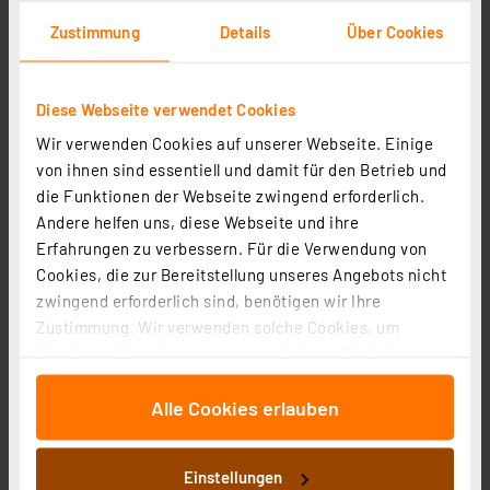
Zustimmung
Details
Über Cookies
Diese Webseite verwendet Cookies
Wir verwenden Cookies auf unserer Webseite. Einige
von ihnen sind essentiell und damit für den Betrieb und
die Funktionen der Webseite zwingend erforderlich.
Andere helfen uns, diese Webseite und ihre
Erfahrungen zu verbessern. Für die Verwendung von
Cookies, die zur Bereitstellung unseres Angebots nicht
zwingend erforderlich sind, benötigen wir Ihre
Zustimmung. Wir verwenden solche Cookies, um
Inhalte und Anzeigen zu personalisieren, Funktionen
Angebote für Haus, Garten & Alltag
für soziale Medien anbieten zu können und die Zugriffe
Alle Cookies erlauben
auf unsere Website zu analysieren. Außerdem geben
wir Informationen zu Ihrer Verwendung unserer Website
an unsere Partner für soziale Medien, Werbung und
Einstellungen
Analysen weiter. Unsere Partner führen diese