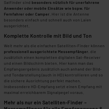
angezeigt wird.
Satfinder sind
besonders nützlich für unerfahrene
Anwender oder mobile Einsätze wie bspw. für
„Einige Drittanbieter verarbeiten personenbezogene
Fernfahrer oder Camper
. Hier ist die Antenne
Daten in den USA. Ihre Einwilligung zur Einbindung von
besonders einfach und schnell auch von Laien
Cookies dieser Drittanbieter umfasst daher ggf. auch
ausgerichtet.
die Verarbeitung Ihrer Daten in den USA gemäß Art. 49
Komplette Kontrolle mit Bild und Ton
(1) lit. a DSGVO. Nähere Infos zu diesen Drittanbietern
und zu der jeweiligen Datenübermittlung erhalten Sie in
Weit mehr als die einfachen Satelliten-Finder können
der Datenschutzerklärung. Für die USA besteht kein
professionell ausgerichtete Messempfänger
, die
Angemessenheitsbeschluss der EU. Dies bedeutet,
zusätzlich einen kompletten digitalen Sat-Receiver
dass die USA als Land mit unzureichendem
und einen Bildschirm bieten. Hier kann man das
Datenschutz nach EU-Standards eingestuft wird. So
Empfangsergebnis zusätzlich auch anhand der Bild-
besteht etwa das Risiko, dass US-Behörden
und Tondarstellung (auch in HD) kontrollieren und so
personenbezogene Daten in
die sichere Ausrichtung perfekt machen.
Überwachungsprogrammen verarbeiten, ohne dass
Insbesondere HD-Empfang setzt einen Empfang mit
hiergegen Klagemöglichkeiten für Europäer bestehen.
maximal erreichbarem Signalpegel voraus.
Unsere Kooperation mit diesen Dienstleistern stützt
sich auf die Standarddatenschutzklauseln der
Mehr als nur ein Satelliten-Finder –
Europäischen Kommission sowie einer eigenen
Messempfänger für alle Empfangswege &