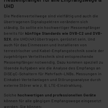
Beurteilung der mit der Datenübermittlung,
UHD
insbesondere der Art der übermittelten Daten,
verbundenen Risiken.“
Die Medienverteilwege sind vielfältig und auch die
übertragenen Signalspektren verändern sich
Impressum
|
Datenschutzerklärung
ständig. So sollte ein hochwertiger Messempfänger
bereits für
künftige Standards wie DVB-C2 und DVB-
S2X
, die UHD (4K) übertragen, gerüstet sein. Und
auch für das Einmessen und Installieren von
terrestrischer und Kabel-Empfangstechnik sowie der
zugehörigen Verteiltechnik sind entsprechende
Messempfänger notwendig. Dazu kommen speziell zu
lösende Aufgaben wie die Analyse des Empfangs an
DiSEqC-Schaltern für Mehrfach-LNBs, Messungen in
Einkabel-Verteilanlagen und Störungsanalyse durch
externe Störer wie z. B. LTE-Einstrahlung.
Solche
hochwertigen und professionellen Geräte
können für alle gängigen Empfangswege eingesetzt
werden. Sie können: