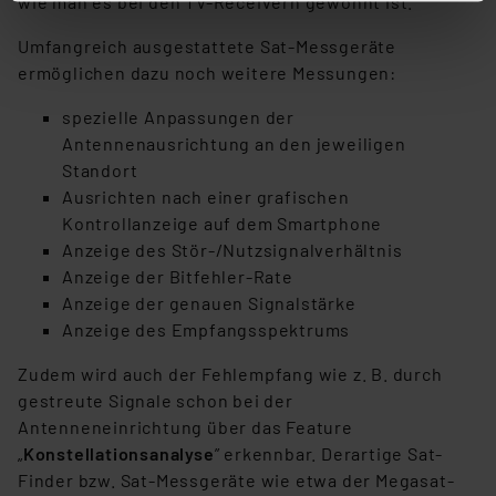
wie man es bei den TV-Receivern gewohnt ist.
stimmen Sie sowohl dem Speichern und Abrufen von
Informationen auf Ihrem gerät (§25 Abs.1 TTDSG) sowie
Umfangreich ausgestattete Sat-Messgeräte
der anschließenden Weiterverarbeitung für die
ermöglichen dazu noch weitere Messungen:
nachfolgend dargestellten bzw. die von Ihnen
spezielle Anpassungen der
ausgewählten Verarbeitungszwecke (Art. 6 Abs.1a DSG-
Antennenausrichtung an den jeweiligen
VO) zu. Eine detaillierte Auflistung der einzelnen
Standort
Cookies nach Zweck und Anbieter ist durch Klick auf
Ausrichten nach einer grafischen
den Button „Ablehnen oder Einstellungen“ abrufbar. Sie
Kontrollanzeige auf dem Smartphone
können die Verwendung nicht notwendiger Cookies
Anzeige des Stör-/Nutzsignalverhältnis
ablehnen oder ihr ganz oder teilweise zustimmen. Ihre
Anzeige der Bitfehler-Rate
erteilte Zustimmung können Sie jederzeit unter dem
Anzeige der genauen Signalstärke
Link „Cookie Einstellungen“ anpassen oder widerrufen.
Anzeige des Empfangsspektrums
Die Rechtmäßigkeit der Speicherung, Abrufung und
Weiterverarbeitung dieser Daten zur Auswertung und
Zudem wird auch der Fehlempfang wie z. B. durch
Analyse bis zum Zeitpunkt des Widerrufs bleibt hiervon
gestreute Signale schon bei der
unberührt. Ihre Browser-Einstellungen können dazu
Antenneneinrichtung über das Feature
führen, dass die Einstellungen nicht längerfristig
„
Konstellationsanalyse
” erkennbar. Derartige Sat-
gespeichert werden und dieses Banner erneut
Finder bzw. Sat-Messgeräte wie etwa der Megasat-