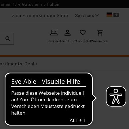
einen 10 € Gutschein erhalten
Services
zum Firmenkunden Shop
Karriere
Mein ELV
Merkzettel
Warenkorb
ortiments-Deals