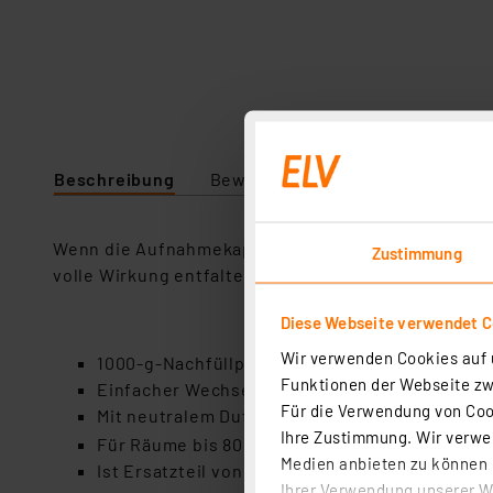
Beschreibung
Bewertung
Lieferumfang
Wenn die Aufnahmekapazität des Trockengranulats 
Zustimmung
volle Wirkung entfalten.
Diese Webseite verwendet C
Wir verwenden Cookies auf u
1000-g-Nachfüllpack für Wohnraum-Luftentfeu
Funktionen der Webseite zwi
Einfacher Wechsel, langanhaltend wirksam
Für die Verwendung von Cook
Mit neutralem Duft für ein angenehmes Frisc
Ihre Zustimmung. Wir verwen
3
Für Räume bis 80 m
Medien anbieten zu können u
Ist Ersatzteil von 250713 (Wohnraumentfeucht
Ihrer Verwendung unserer We