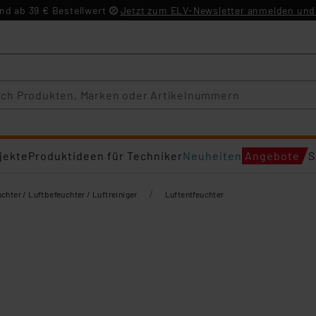
d ab 39 € Bestellwert
Jetzt zum ELV-Newsletter anmelden und 
jekte
Produktideen für Techniker
Neuheiten
Angebote
S
/
chter / Luftbefeuchter / Luftreiniger
Luftentfeuchter