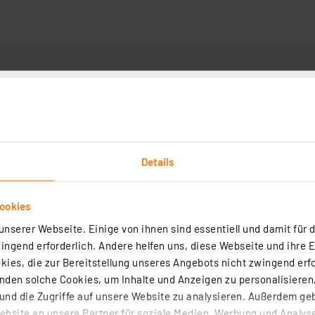
Downloads
Technische Daten
Angaben zur Produkt
erschöpft ist, wechseln Sie dieses einfach und bequem a
Details
ookies
nserer Webseite. Einige von ihnen sind essentiell und damit für d
chter Cube, aus hocheffizientem Calciumchlorid
ngend erforderlich. Andere helfen uns, diese Webseite und ihre 
ies, die zur Bereitstellung unseres Angebots nicht zwingend erfo
hegefühl
den solche Cookies, um Inhalte und Anzeigen zu personalisieren,
nd die Zugriffe auf unsere Website zu analysieren. Außerdem ge
er Cube)
bsite an unsere Partner für soziale Medien, Werbung und Analyse