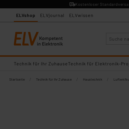
Kostenloser Standardversan
ELVshop
ELVjournal
ELVwissen
Suche
Technik für Ihr Zuhause
Technik für Elektronik-Pro
/
/
/
Startseite
Technik für Ihr Zuhause
Haustechnik
Luftentfeu