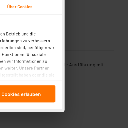
Über Cookies
en Betrieb und die
Erfahrungen zu verbessern.
rderlich sind, benötigen wir
 Funktionen für soziale
ben wir Informationen zu
satzschaltungen usw. Durch die Ausführung mit
n weiter. Unsere Partner
tgestellt haben oder die sie
cken, stimmen Sie sowohl
anschließenden
e Cookies erlauben
beitungszwecke (Art. 6
 ist durch Klick auf den
 Cookies ablehnen oder ihr
 „Cookie Einstellungen“
tung dieser Daten zur