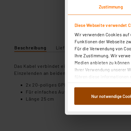
Zustimmung
Diese Webseite verwendet C
Wir verwenden Cookies auf u
Funktionen der Webseite zwi
Beschreibung
Lieferumfang
Technische Da
Für die Verwendung von Cook
Ihre Zustimmung. Wir verwen
Medien anbieten zu können u
Das Kabel verbindet einzelne GPIO-Pins des Rechn
Ihrer Verwendung unserer We
Einzelenden an beiden Seiten ist das Kabel vielseit
führen diese Informationen 
im Rahmen Ihrer Nutzung der
2x 20-poliges GPIO-Kabel mit Einzel-Aderen
dem Speichern und Abrufen 
Für einfaches Aufstecken auf Steckerleisten
Nur notwendige Coo
Weiterverarbeitung für die 
Länge 25 cm
Abs.1a DSG-VO) zu. Eine deta
Button „Ablehnen oder Einst
ganz oder teilweise zustimm
anpassen oder widerrufen. 