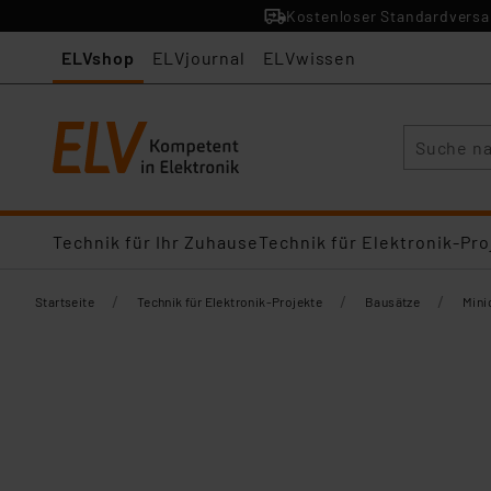
Kostenloser Standardversan
ELVshop
ELVjournal
ELVwissen
Suche
Technik für Ihr Zuhause
Technik für Elektronik-Pro
/
/
/
Startseite
Technik für Elektronik-Projekte
Bausätze
Mini