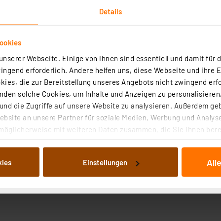
Details
ookies
nserer Webseite. Einige von ihnen sind essentiell und damit für d
ngend erforderlich. Andere helfen uns, diese Webseite und ihre 
ten
Angaben zur Produktsicherheit
ies, die zur Bereitstellung unseres Angebots nicht zwingend erfo
den solche Cookies, um Inhalte und Anzeigen zu personalisieren,
nd die Zugriffe auf unsere Website zu analysieren. Außerdem ge
ers mit peripheren Baugruppen wie Sensoren, eigenen Zu
bsite an unsere Partner für soziale Medien, Werbung und Analyse
ig einsetzbar.
möglicherweise mit weiteren Daten zusammen, die Sie ihnen berei
 Dienste gesammelt haben. Indem Sie auf „Alle akzeptieren“ kli
den und Buchsenkontakten
von Informationen auf Ihrem gerät (§25 Abs.1 TTDSG) sowie der 
 und Steckerkontakte
All
kies
Einstellungen
nachfolgend dargestellten bzw. die von Ihnen ausgewählten Verar
illierte Auflistung der einzelnen Cookies nach Zweck und Anbieter
ellungen“ abrufbar. Sie können die Verwendung nicht notwendiger
en. Ihre erteilte Zustimmung können Sie jederzeit unter dem Link
Die Rechtmäßigkeit der Speicherung, Abrufung und Weiterverarbei