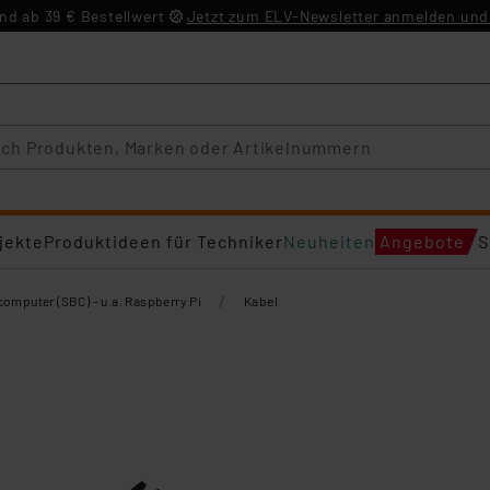
d ab 39 € Bestellwert
Jetzt zum ELV-Newsletter anmelden und 
jekte
Produktideen für Techniker
Neuheiten
Angebote
S
/
computer (SBC) - u.a. Raspberry Pi
Kabel