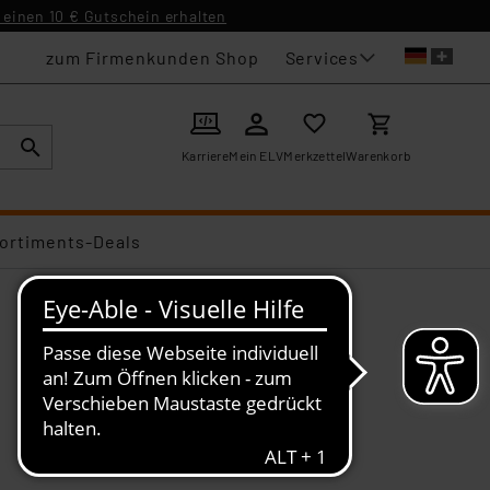
einen 10 € Gutschein erhalten
Services
zum Firmenkunden Shop
Karriere
Mein ELV
Merkzettel
Warenkorb
ortiments-Deals