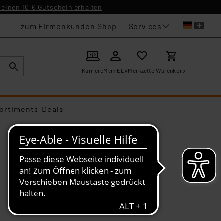
einen 10 € Gutschein erhalten
Services
zum Firmenkunden Shop
Karriere
Mein ELV
Merkzettel
Warenkorb
ortiments-Deals