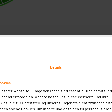
Technische Daten
Angaben zur Produktsicherheit
u unbestechlich wie ein echter Croupier. In den Pausen z
 LEDs.
Details
unterwegs oder den Urlaub, es wird mit Batterien betrieben 
ookies
nserer Webseite. Einige von ihnen sind essentiell und damit für d
ngend erforderlich. Andere helfen uns, diese Webseite und ihre 
ies, die zur Bereitstellung unseres Angebots nicht zwingend erfo
zinn bleifrei Sn99Cu1+ML, 1,5 mm, 100 g
den solche Cookies, um Inhalte und Anzeigen zu personalisieren,