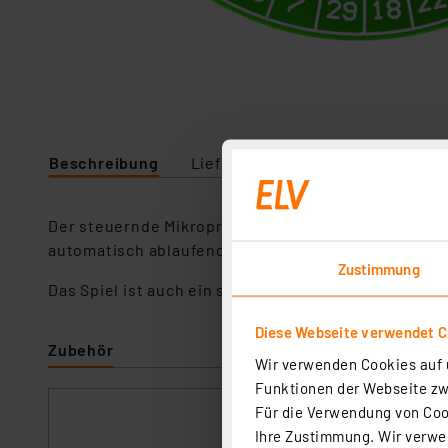
Beschreibung
Lieferumfang
Downloads
Der steuernde Mikroprozessor des Bausatzes ist daz
automatisch ablaufende LED-Animation über die 37
Zustimmung
Das Spiel ist auch ein sehr guter Zeitvertreib für 
Diese Webseite verwendet C
Zubehör
Wir verwenden Cookies auf u
Funktionen der Webseite zwi
Für die Verwendung von Cook
ELV No-Clean Löt
Ihre Zustimmung. Wir verwen
Artikel-Nr. 107680