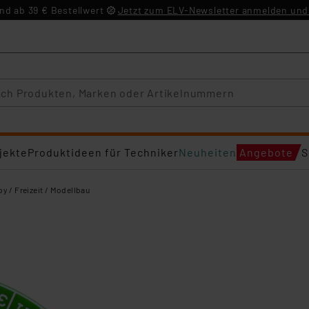
d ab 39 € Bestellwert
Jetzt zum ELV-Newsletter anmelden und 
jekte
Produktideen für Techniker
Neuheiten
Angebote
S
y / Freizeit / Modellbau