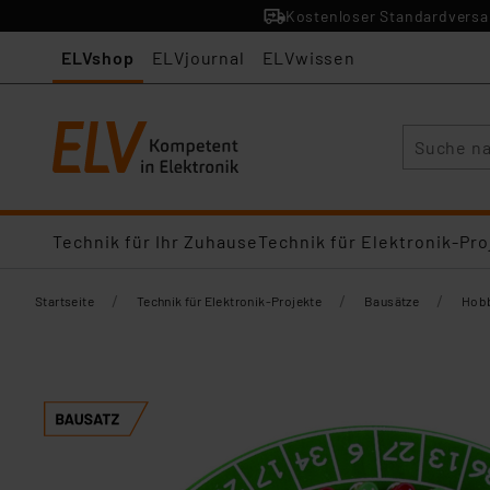
Kostenloser Standardversan
ELVshop
ELVjournal
ELVwissen
Suche
Technik für Ihr Zuhause
Technik für Elektronik-Pro
/
/
/
Startseite
Technik für Elektronik-Projekte
Bausätze
Hobb