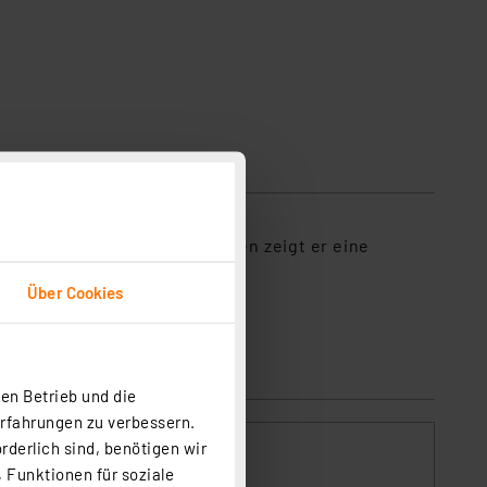
wischen den einzelnen Spielen zeigt er eine
Über Cookies
und ist somit mobil.
en Betrieb und die
Erfahrungen zu verbessern.
rderlich sind, benötigen wir
 Funktionen für soziale