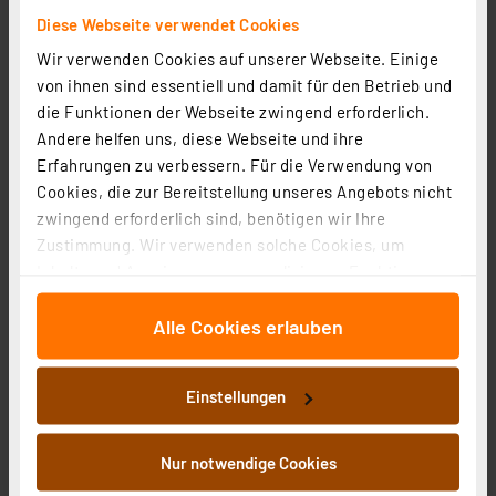
Diese Webseite verwendet Cookies
3,24 €
Wir verwenden Cookies auf unserer Webseite. Einige
inkl. MwSt.
von ihnen sind essentiell und damit für den Betrieb und
Informationen zu Versandkosten
die Funktionen der Webseite zwingend erforderlich.
Andere helfen uns, diese Webseite und ihre
Erfahrungen zu verbessern. Für die Verwendung von
Cookies, die zur Bereitstellung unseres Angebots nicht
zwingend erforderlich sind, benötigen wir Ihre
Zustimmung. Wir verwenden solche Cookies, um
GP Lithium AA Mignon Batterie 1,5V, 4 Stück
Inhalte und Anzeigen zu personalisieren, Funktionen
Artikel-Nr. 254630
für soziale Medien anbieten zu können und die Zugriffe
11,00 €
Alle Cookies erlauben
auf unsere Website zu analysieren. Außerdem geben
inkl. MwSt.
wir Informationen zu Ihrer Verwendung unserer Website
Informationen zu Versandkosten
an unsere Partner für soziale Medien, Werbung und
Einstellungen
Analysen weiter. Unsere Partner führen diese
Informationen möglicherweise mit weiteren Daten
zusammen, die Sie ihnen bereitgestellt haben oder die
Nur notwendige Cookies
sie im Rahmen Ihrer Nutzung der Dienste gesammelt