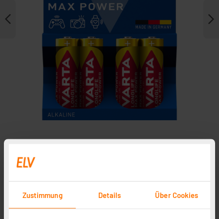
Weitere Modelle
VARTA 8er-Set Industrial PRO Mignon/AA
Zustimmung
Details
Über Cookies
Artikel-Nr. 253393
1
2
3
4
5
(2)