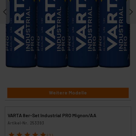
Weitere Modelle
VARTA 8er-Set Industrial PRO Mignon/AA
Artikel-Nr. 253393
1
2
3
4
5
(2)