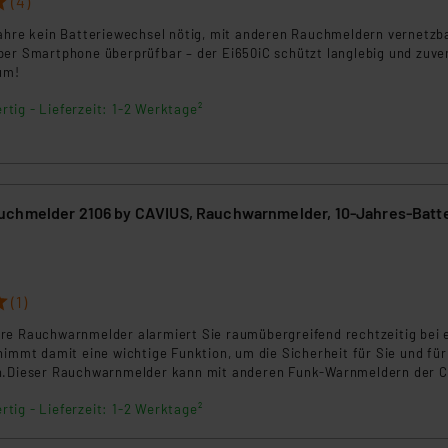
(4)
ngemessenheitsbeschluss der EU. Dies bedeutet, dass die USA al
rds eingestuft wird. So besteht etwa das Risiko, dass US-Beh
Jahre kein Batteriewechsel nötig, mit anderen Rauchmeldern vernetzb
per Smartphone überprüfbar – der Ei650iC schützt langlebig und zuver
ammen verarbeiten, ohne dass hiergegen Klagemöglichkeiten fü
um!
en Dienstleistern stützt sich auf die Standarddatenschutzklause
nen Beurteilung der mit der Datenübermittlung, insbesondere der
rtig - Lieferzeit: 1-2 Werktage²
.“
klärung
chmelder 2106 by CAVIUS, Rauchwarnmelder, 10-Jahres-Batte
2
(1)
re Rauchwarnmelder alarmiert Sie raumübergreifend rechtzeitig bei
nimmt damit eine wichtige Funktion, um die Sicherheit für Sie und für
en.Dieser Rauchwarnmelder kann mit anderen Funk-Warnmeldern der 
gekoppelt werden.
rtig - Lieferzeit: 1-2 Werktage²