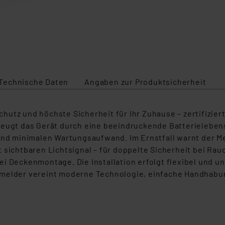
Technische Daten
Angaben zur Produktsicherheit
utz und höchste Sicherheit für Ihr Zuhause – zertifizier
zeugt das Gerät durch eine beeindruckende Batterielebens
 und minimalen Wartungsaufwand. Im Ernstfall warnt der M
 sichtbaren Lichtsignal – für doppelte Sicherheit bei Ra
ei Deckenmontage. Die Installation erfolgt flexibel und 
elder vereint moderne Technologie, einfache Handhabung u