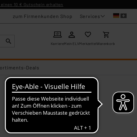
einen 10 € Gutschein erhalten
Services
zum Firmenkunden Shop
Karriere
Mein ELV
Merkzettel
Warenkorb
ortiments-Deals