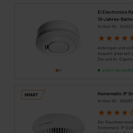
Ei Electronics 
10-Jahres-Batte
Artikel-Nr. 124522
1
2
3
4
5
Anbringen und sic
bequem jederzeit 
Sie und Ihr Eigent
sofort versandfe
Homematic IP S
Artikel-Nr. 156587
1
2
3
4
5
Der Rauchwarnmeld
Homematic IP Siche