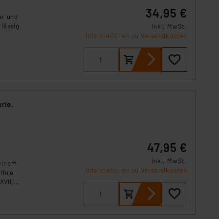
s Land mit unzureichendem
34,95 €
örden personenbezogene
ar und
lässig
r Europäer bestehen.
inkl. MwSt.
Informationen zu Versandkosten
ln der Europäischen
 Art der übermittelten
rie,
47,95 €
inkl. MwSt.
 einem
Informationen zu Versandkosten
 Ihre
CAVIUS