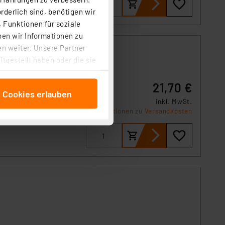
rderlich sind, benötigen wir
 Funktionen für soziale
ben wir Informationen zu
n weiter. Unsere Partner
tgestellt haben oder die sie
cken, stimmen Sie sowohl
anschließenden
21,70 €
e Cookies erlauben
beitungszwecke (Art. 6
inkl. MwSt.
 ist durch Klick auf den
nehme
Informationen zu Versandkosten
rt und
 Cookies ablehnen oder ihr
 „Cookie Einstellungen“
tung dieser Daten zur
ser-Einstellungen können
r erneut angezeigt wird.
Einbindung von Cookies
. 49 (1) lit. a DSGVO.
n der Datenschutzerklärung.