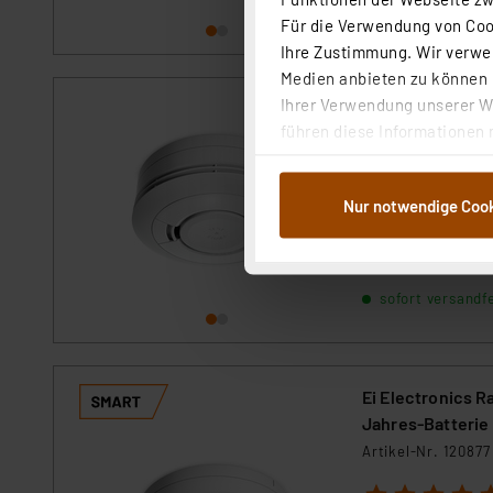
Für die Verwendung von Cook
Ihre Zustimmung. Wir verwen
Medien anbieten zu können u
Ihrer Verwendung unserer We
Ei Electronics R
führen diese Informationen 
Artikel-Nr. 107563
im Rahmen Ihrer Nutzung der
1
2
3
4
5
dem Speichern und Abrufen 
Nur notwendige Coo
Weiterverarbeitung für die 
Der Rauchwarnmeld
Abs.1a DSG-VO) zu. Eine deta
Funktionssicherh
Detaillö,sungen h
Button „Ablehnen oder Einst
trä,gt auß,erdem d
ganz oder teilweise zustimm
sofort versandfe
anpassen oder widerrufen. 
Auswertung und Analyse bis 
dazu führen, dass die Einst
Ei Electronics R
„Einige Drittanbieter verar
Jahres-Batterie
dieser Drittanbieter umfasst
Artikel-Nr. 120877
Nähere Infos zu diesen Drit
1
2
3
4
5