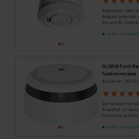
Für die USA besteht kein A
Datenschutz nach EU-Standa
Anbringen, viele 
bequem jederzeit 
Daten in Überwachungsprogr
Sie und Ihr Eigent
Unsere Kooperation mit dies
Kommission sowie einer eige
sofort versandfe
Daten, verbundenen Risiken
Impressum
|
Datenschutzer
GLORIA Funk-Rau
funkvernetzbar
Artikel-Nr. 25372
1
2
3
4
5
Der funkvernetzba
Brandfall. Er über
Familie zu erhöh
Funkalarmfamilie 
sofort versandfe