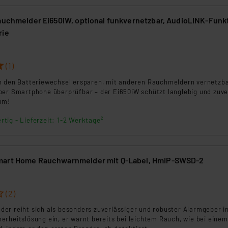
Rauchmelder Ei650iW, optional funkvernetzbar, AudioLINK-Funk
rie
(1)
h den Batteriewechsel ersparen, mit anderen Rauchmeldern vernetzb
per Smartphone überprüfbar – der Ei650iW schützt langlebig und zuve
um!
rtig - Lieferzeit: 1-2 Werktage²
mart Home Rauchwarnmelder mit Q-Label, HmIP-SWSD-2
(2)
er reiht sich als besonders zuverlässiger und robuster Alarmgeber in
rheitslösung ein, er warnt bereits bei leichtem Rauch, wie bei einem