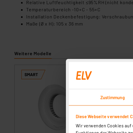
Relative Luftfeuchtigkeit ≤95%RH (nicht kond
Temperaturbereich -10◦C - 55◦C
Installation Deckenbefestigung: Verschraub
Maße (Ø x H): 105 x 36 mm
Weitere Modelle
Artikel-Nr. 25825
Der EZVIZ T4C Sma
Geschäft. Mit sch
Zustimmung
Benachrichtigungen
Umgebung ein. Ide
sofort versandfe
Diese Webseite verwendet C
Wir verwenden Cookies auf u
Funktionen der Webseite zwi