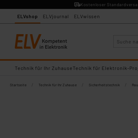
Kostenloser Standardversan
ELVshop
ELVjournal
ELVwissen
Suche
Technik für Ihr Zuhause
Technik für Elektronik-Pro
/
/
/
Startseite
Technik für Ihr Zuhause
Sicherheitstechnik
Rau