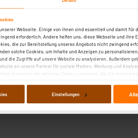
ookies
nserer Webseite. Einige von ihnen sind essentiell und damit für d
ngend erforderlich. Andere helfen uns, diese Webseite und ihre 
ies, die zur Bereitstellung unseres Angebots nicht zwingend erfo
den solche Cookies, um Inhalte und Anzeigen zu personalisieren,
nd die Zugriffe auf unsere Website zu analysieren. Außerdem ge
bsite an unsere Partner für soziale Medien, Werbung und Analyse
möglicherweise mit weiteren Daten zusammen, die Sie ihnen berei
 Dienste gesammelt haben. Indem Sie auf „Alle akzeptieren“ kli
von Informationen auf Ihrem gerät (§25 Abs.1 TTDSG) sowie der 
All
kies
Einstellungen
nachfolgend dargestellten bzw. die von Ihnen ausgewählten Verar
illierte Auflistung der einzelnen Cookies nach Zweck und Anbieter
ellungen“ abrufbar. Sie können die Verwendung nicht notwendiger
en. Ihre erteilte Zustimmung können Sie jederzeit unter dem Link
Die Rechtmäßigkeit der Speicherung, Abrufung und Weiterverarbei
zum Zeitpunkt des Widerrufs bleibt hiervon unberührt. Ihre Brow