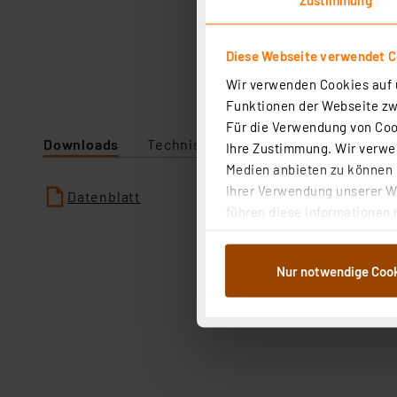
Diese Webseite verwendet C
Wir verwenden Cookies auf u
Funktionen der Webseite zwi
Für die Verwendung von Cook
Downloads
Technische Daten
Ihre Zustimmung. Wir verwen
Medien anbieten zu können u
Ihrer Verwendung unserer We
Datenblatt
führen diese Informationen 
im Rahmen Ihrer Nutzung der
dem Speichern und Abrufen 
Nur notwendige Coo
Weiterverarbeitung für die 
Abs.1a DSG-VO) zu. Eine deta
Button „Ablehnen oder Einst
ganz oder teilweise zustimm
anpassen oder widerrufen. 
Auswertung und Analyse bis 