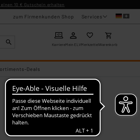
einen 10 € Gutschein erhalten
Services
zum Firmenkunden Shop
Karriere
Mein ELV
Merkzettel
Warenkorb
ortiments-Deals