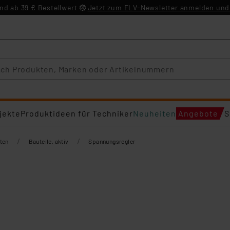
d ab 39 € Bestellwert
Jetzt zum ELV-Newsletter anmelden und 
jekte
Produktideen für Techniker
Neuheiten
Angebote
S
/
/
ten
Bauteile, aktiv
Spannungsregler