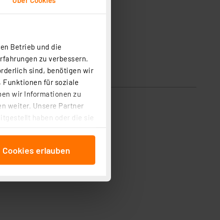
en Betrieb und die
Erfahrungen zu verbessern.
rderlich sind, benötigen wir
 Funktionen für soziale
ben wir Informationen zu
n weiter. Unsere Partner
tgestellt haben oder die sie
cken, stimmen Sie sowohl
anschließenden
e Cookies erlauben
beitungszwecke (Art. 6
 ist durch Klick auf den
 Cookies ablehnen oder ihr
 „Cookie Einstellungen“
tung dieser Daten zur
ser-Einstellungen können