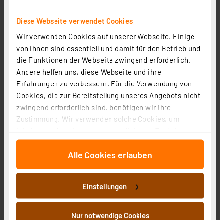
Diese Webseite verwendet Cookies
Steckdosenleiste COMBINI 6=12-fach mit Schalter, 1,4
Wir verwenden Cookies auf unserer Webseite. Einige
m, weiß
von ihnen sind essentiell und damit für den Betrieb und
Artikel-Nr. 254434
die Funktionen der Webseite zwingend erforderlich.
12,95 €
Andere helfen uns, diese Webseite und ihre
inkl. MwSt.
Erfahrungen zu verbessern. Für die Verwendung von
Informationen zu Versandkosten
Cookies, die zur Bereitstellung unseres Angebots nicht
zwingend erforderlich sind, benötigen wir Ihre
Zustimmung. Wir verwenden solche Cookies, um
Inhalte und Anzeigen zu personalisieren, Funktionen
für soziale Medien anbieten zu können und die Zugriffe
Alle Cookies erlauben
auf unsere Website zu analysieren. Außerdem geben
wir Informationen zu Ihrer Verwendung unserer Website
an unsere Partner für soziale Medien, Werbung und
Einstellungen
Analysen weiter. Unsere Partner führen diese
Informationen möglicherweise mit weiteren Daten
zusammen, die Sie ihnen bereitgestellt haben oder die
Nur notwendige Cookies