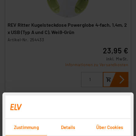
REV Ritter Kugelsteckdose Powerglobe 4-fach, 1,4m, 2
x USB (Typ A und C), Weiß-Grün
Artikel-Nr. 254433
23,95 €
inkl. MwSt.
Informationen zu Versandkosten
Zustimmung
Details
Über Cookies