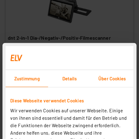
dnt 2-in-1 Dia-/Negativ-/Positiv-Filmescanner
SlideCopy basic, 14 MP, XXL-Display, speichert auf SD-
Karte
Artikel-Nr. 253535
1
2
3
4
5
(3)
199,99 €
Zustimmung
Details
Über Cookies
inkl. MwSt.
Informationen zu Versandkosten
Diese Webseite verwendet Cookies
Wir verwenden Cookies auf unserer Webseite. Einige
von ihnen sind essentiell und damit für den Betrieb und
die Funktionen der Webseite zwingend erforderlich.
Andere helfen uns, diese Webseite und ihre