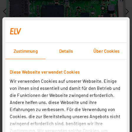
Zustimmung
Details
Über Cookies
Diese Webseite verwendet Cookies
Wir verwenden Cookies auf unserer Webseite. Einige
von ihnen sind essentiell und damit für den Betrieb und
Zubehör
die Funktionen der Webseite zwingend erforderlich.
Andere helfen uns, diese Webseite und ihre
Erfahrungen zu verbessern. Für die Verwendung von
Cookies, die zur Bereitstellung unseres Angebots nicht
zwingend erforderlich sind, benötigen wir Ihre
Fontastic Micro-USB-Netzteil 5 V/2,4 A
Zustimmung. Wir verwenden solche Cookies, um