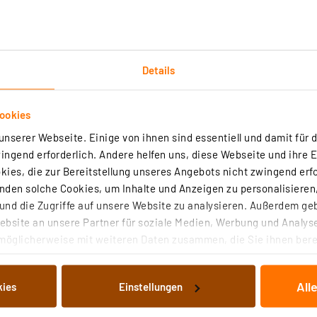
Details
ookies
Technische Daten
nserer Webseite. Einige von ihnen sind essentiell und damit für d
ngend erforderlich. Andere helfen uns, diese Webseite und ihre 
ies, die zur Bereitstellung unseres Angebots nicht zwingend erfo
den solche Cookies, um Inhalte und Anzeigen zu personalisieren,
ich 90–264 V
nd die Zugriffe auf unsere Website zu analysieren. Außerdem ge
bsite an unsere Partner für soziale Medien, Werbung und Analyse
möglicherweise mit weiteren Daten zusammen, die Sie ihnen berei
 Dienste gesammelt haben. Indem Sie auf „Alle akzeptieren“ kli
von Informationen auf Ihrem gerät (§25 Abs.1 TTDSG) sowie der 
All
kies
Einstellungen
nachfolgend dargestellten bzw. die von Ihnen ausgewählten Verar
illierte Auflistung der einzelnen Cookies nach Zweck und Anbieter