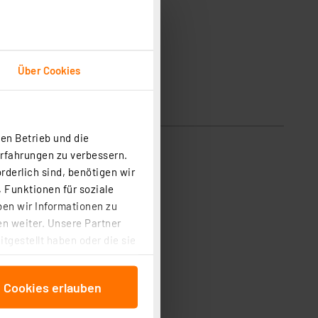
Über Cookies
en Betrieb und die
Erfahrungen zu verbessern.
rderlich sind, benötigen wir
 Funktionen für soziale
ben wir Informationen zu
n weiter. Unsere Partner
tgestellt haben oder die sie
cken, stimmen Sie sowohl
anschließenden
e Cookies erlauben
beitungszwecke (Art. 6
 ist durch Klick auf den