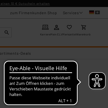
einen 10 € Gutschein erhalten
Services
zum Firmenkunden Shop
Karriere
Mein ELV
Merkzettel
Warenkorb
ortiments-Deals