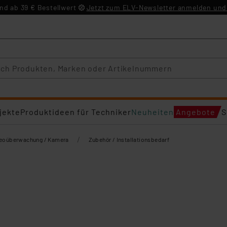
d ab 39 € Bestellwert
Jetzt zum ELV-Newsletter anmelden und 
jekte
Produktideen für Techniker
Neuheiten
Angebote
S
/
eoüberwachung / Kamera
Zubehör / Installationsbedarf