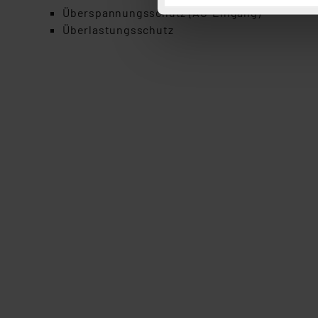
Button „Ablehnen oder Einst
Überspannungsschutz (AC-Eingang)
ganz oder teilweise zustimm
Überlastungsschutz
anpassen oder widerrufen. 
Auswertung und Analyse bis 
dazu führen, dass die Einst
„Einige Drittanbieter verar
dieser Drittanbieter umfasst
Nähere Infos zu diesen Drit
Für die USA besteht kein A
Datenschutz nach EU-Standa
Daten in Überwachungsprogr
Unsere Kooperation mit dies
Kommission sowie einer eige
Daten, verbundenen Risiken
Impressum
|
Datenschutzer