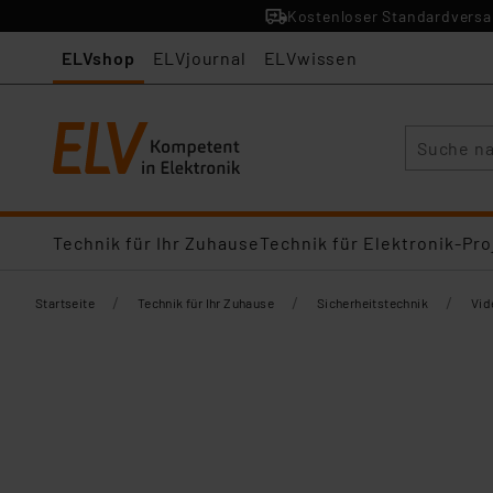
Kostenloser Standardversan
ELVshop
ELVjournal
ELVwissen
Suche
Technik für Ihr Zuhause
Technik für Elektronik-Pro
/
/
/
Startseite
Technik für Ihr Zuhause
Sicherheitstechnik
Vid