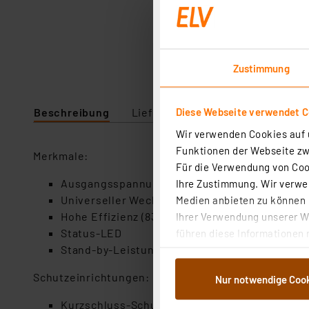
Zustimmung
Diese Webseite verwendet C
Beschreibung
Lieferumfang
Downloads
Wir verwenden Cookies auf u
Funktionen der Webseite zwi
Merkmale:
Für die Verwendung von Cook
Ausgangsspannung 12 V DC
Ihre Zustimmung. Wir verwen
Universeller Wechselspannungs-Eingangsbere
Medien anbieten zu können u
Hohe Effizienz (83 %)
Ihrer Verwendung unserer We
Status-LED
führen diese Informationen 
Stand-by-Leistungsaufnahme <0,3 W
im Rahmen Ihrer Nutzung der
dem Speichern und Abrufen 
Schutzeinrichtungen:
Nur notwendige Coo
Weiterverarbeitung für die 
Abs.1a DSG-VO) zu. Eine deta
Kurzschluss-Schutz (SCP)