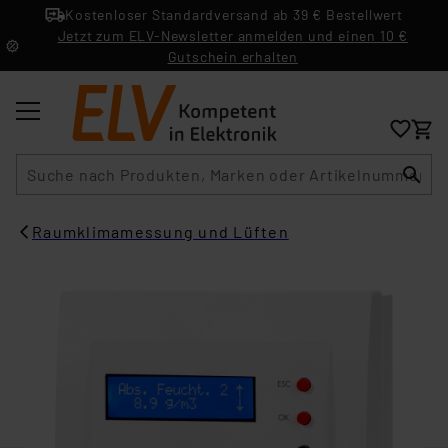
Kostenloser Standardversand ab 39 € Bestellwert
Jetzt zum ELV-Newsletter anmelden und einen 10 €
Gutschein erhalten
Suche
Raumklimamessung und Lüften