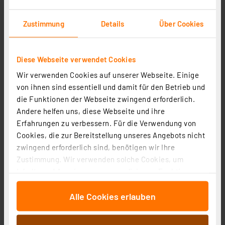
Zustimmung
Details
Über Cookies
Diese Webseite verwendet Cookies
Homematic IP Smart Home Kontakt-Schnittstelle
Wir verwenden Cookies auf unserer Webseite. Einige
Unterputz – 1-fach, HmIP-FCI1
von ihnen sind essentiell und damit für den Betrieb und
Artikel-Nr. 153489
die Funktionen der Webseite zwingend erforderlich.
1
2
3
4
5
(5)
Andere helfen uns, diese Webseite und ihre
Erfahrungen zu verbessern. Für die Verwendung von
39,95 €
Cookies, die zur Bereitstellung unseres Angebots nicht
inkl. MwSt.
zwingend erforderlich sind, benötigen wir Ihre
Informationen zu Versandkosten
Zustimmung. Wir verwenden solche Cookies, um
Inhalte und Anzeigen zu personalisieren, Funktionen
für soziale Medien anbieten zu können und die Zugriffe
Alle Cookies erlauben
auf unsere Website zu analysieren. Außerdem geben
wir Informationen zu Ihrer Verwendung unserer Website
an unsere Partner für soziale Medien, Werbung und