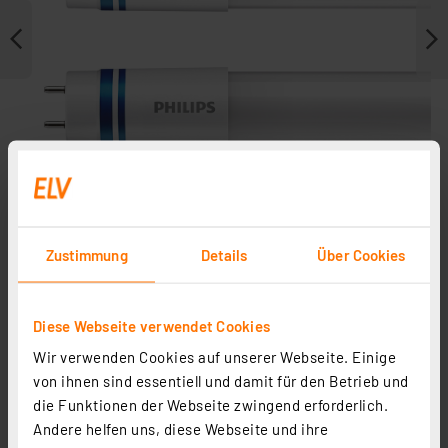
Zustimmung
Details
Über Cookies
Weitere Modelle
Diese Webseite verwendet Cookies
Wir verwenden Cookies auf unserer Webseite. Einige
Philips 2er-Set 24-W-T8-LED-Röhrenlampe LEDtube
von ihnen sind essentiell und damit für den Betrieb und
UO InstatFit, 3700 lm, kaltweiß, EVG, 150 cm
die Funktionen der Webseite zwingend erforderlich.
Andere helfen uns, diese Webseite und ihre
Artikel-Nr. 254076