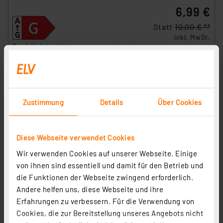
6,99 €
Statt
10,00 € **
inkl. MwSt.
Produktdatenblatt
Informationen zu Versandkosten
Zustimmung
Details
Über Cookies
Diese Webseite verwendet Cookies
Philips 7,5-W-GU5.3-LED-Lampe Master LEDspot Value,
Wir verwenden Cookies auf unserer Webseite. Einige
MR16, 630 lm, warmweiß (3000 K), 60°, dimmbar
von ihnen sind essentiell und damit für den Betrieb und
Artikel-Nr. 252380
die Funktionen der Webseite zwingend erforderlich.
8,99 €
Andere helfen uns, diese Webseite und ihre
Erfahrungen zu verbessern. Für die Verwendung von
Statt
14,00 € **
Cookies, die zur Bereitstellung unseres Angebots nicht
inkl. MwSt.