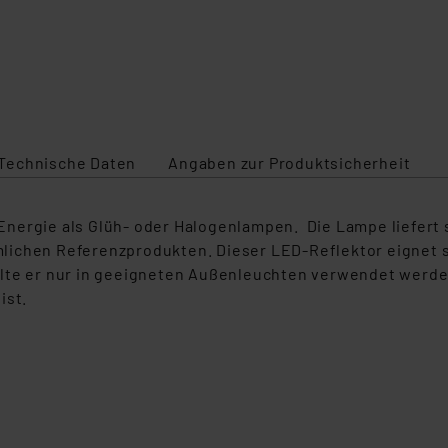
Technische Daten
Angaben zur Produktsicherheit
Energie als Glüh- oder Halogenlampen.
Die Lampe liefert 
mlichen Referenzprodukten.
Diese
r
LED-
Reflektor
eignet s
llte er nur in geeigneten Außenleuchten verwendet werde
ist
.