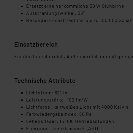
Ersetzt eine herkömmliche 50 W Glühbirne
Ausstrahlungswinkel: 36°
Besonders schaltfest mit bis zu
1
00.000 Schal
Einsatzbereich
Für den Innenbereich, Außenbereich nur mit geeig
Technische Attribute
Lichtstrom
:
621
lm
Leistungsstärke:
1
02
lm/W
Lichtfarbe
:
kalt
weißes
Licht mit
40
00 Kelvin
Farbwiedergabeindex:
80 Ra
Lebensdauer:
15
.000 Betriebsstunden
Energieeffizienzklasse:
E
(A-G)