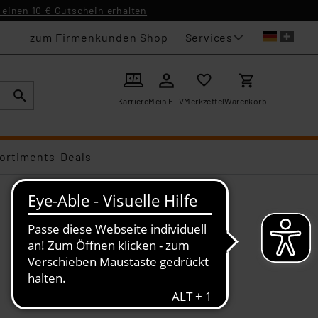
einen 10 € Gutschein erhalten
Services
zum Firmenkunden Shop
Karriere
Mein ELV
Merkzettel
Warenkorb
ortiments-Deals