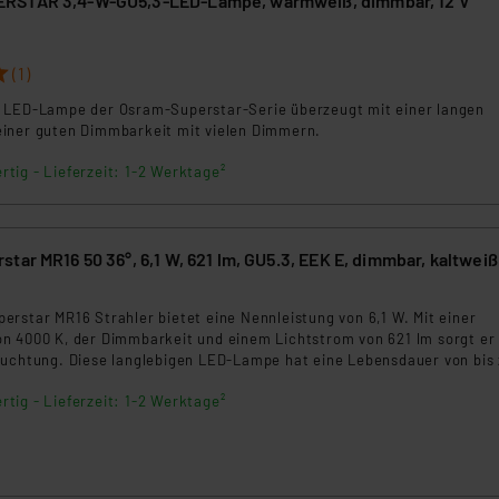
RSTAR 3,4-W-GU5,3-LED-Lampe, warmweiß, dimmbar, 12 V
ngemessenheitsbeschluss der EU. Dies bedeutet, dass die USA al
rds eingestuft wird. So besteht etwa das Risiko, dass US-Beh
ammen verarbeiten, ohne dass hiergegen Klagemöglichkeiten fü
(1)
en Dienstleistern stützt sich auf die Standarddatenschutzklause
 LED-Lampe der Osram-Superstar-Serie überzeugt mit einer langen
nen Beurteilung der mit der Datenübermittlung, insbesondere der
iner guten Dimmbarkeit mit vielen Dimmern.
.“
rtig - Lieferzeit: 1-2 Werktage²
klärung
tar MR16 50 36°, 6,1 W, 621 lm, GU5.3, EEK E, dimmbar, kaltweiß
3
rstar MR16 Strahler bietet eine Nennleistung von 6,1 W. Mit einer
n 4000 K, der Dimmbarkeit und einem Lichtstrom von 621 lm sorgt er 
euchtung. Diese langlebigen LED-Lampe hat eine Lebensdauer von bis
d bieten eine energieeffiziente Beleuchtungslösung.
rtig - Lieferzeit: 1-2 Werktage²