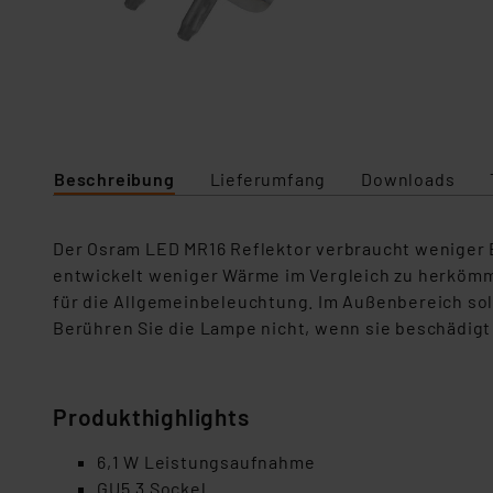
Beschreibung
Lieferumfang
Downloads
Der Osram LED
MR
16 Reflektor
verbraucht weniger 
entwickelt weniger Wärme im Vergleich zu herköm
für die Allgemeinbeleuchtung. Im Außenbereich so
Berühren Sie die Lampe nicht, wenn sie beschädigt 
Produkth
ighlight
s
6,1
W Leistungsaufnahme
GU
5.3
Sockel