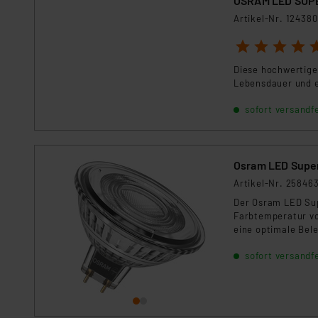
OSRAM LED SUPE
Für die USA besteht kein A
Artikel-Nr. 124380
Datenschutz nach EU-Standa
Daten in Überwachungsprogr
1
2
3
4
5
Unsere Kooperation mit dies
Diese hochwertige
Kommission sowie einer eige
Lebensdauer und e
Daten, verbundenen Risiken
sofort versandfe
Impressum
|
Datenschutzer
Osram LED Supers
Artikel-Nr. 25846
Der Osram LED Supe
Farbtemperatur vo
eine optimale Bel
25.000 Stunden un
sofort versandfe