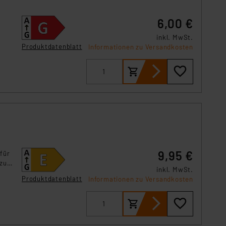
s Land mit unzureichendem
örden personenbezogene
6,00 €
r Europäer bestehen.
inkl. MwSt.
ln der Europäischen
Produktdatenblatt
Informationen zu Versandkosten
 Art der übermittelten
9,95 €
für
 zu
inkl. MwSt.
Produktdatenblatt
Informationen zu Versandkosten