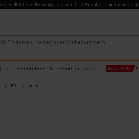
d ab 39 € Bestellwert
Jetzt zum ELV-Newsletter anmelden und 
jekte
Produktideen für Techniker
Neuheiten
Angebote
S
en / LED-Leuchtmittel