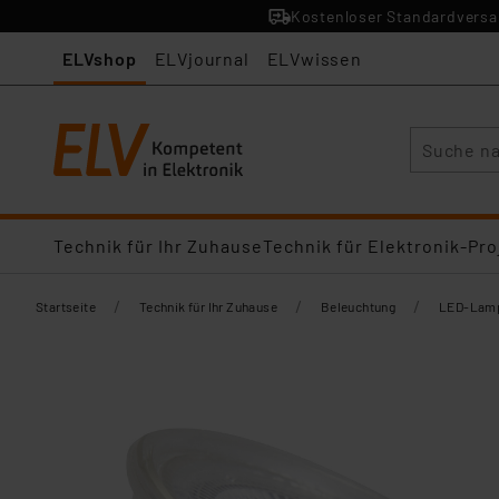
Kostenloser Standardversan
ELVshop
ELVjournal
ELVwissen
Suche
Technik für Ihr Zuhause
Technik für Elektronik-Pro
/
/
/
Startseite
Technik für Ihr Zuhause
Beleuchtung
LED-Lamp