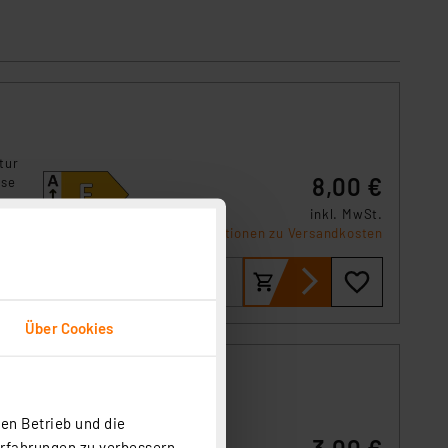
tur
8,00 €
ese
inkl. MwSt.
Produktdatenblatt
Informationen zu Versandkosten
Über Cookies
en Betrieb und die
ur von
Erfahrungen zu verbessern.