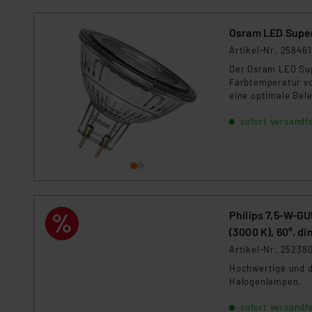
Osram LED Super
Artikel-Nr. 258461
Der Osram LED Supe
Farbtemperatur vo
eine optimale Bel
25.000 Stunden un
sofort versandfe
Philips 7,5-W-G
(3000 K), 60°, d
Artikel-Nr. 25238
Hochwertige und d
Halogenlampen.
sofort versandfe