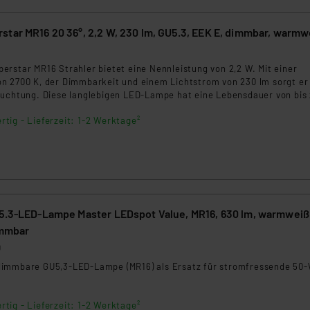
star MR16 20 36°, 2,2 W, 230 lm, GU5.3, EEK E, dimmbar, warmw
rstar MR16 Strahler bietet eine Nennleistung von 2,2 W. Mit einer
n 2700 K, der Dimmbarkeit und einem Lichtstrom von 230 lm sorgt er
euchtung. Diese langlebigen LED-Lampe hat eine Lebensdauer von bis
d bieten eine energieeffiziente Beleuchtungslösung.
rtig - Lieferzeit: 1-2 Werktage²
U5.3-LED-Lampe Master LEDspot Value, MR16, 630 lm, warmweiß
immbar
0
immbare GU5,3-LED-Lampe (MR16) als Ersatz für stromfressende 50-
rtig - Lieferzeit: 1-2 Werktage²