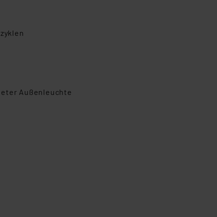
tzyklen
neter Außenleuchte