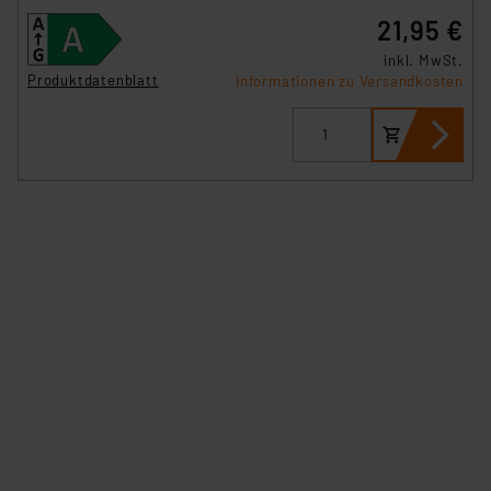
insbesondere der Art der übermittelten Daten,
21,95 €
verbundenen Risiken.“
inkl. MwSt.
Impressum
|
Datenschutzerklärung
Produktdatenblatt
Informationen zu Versandkosten