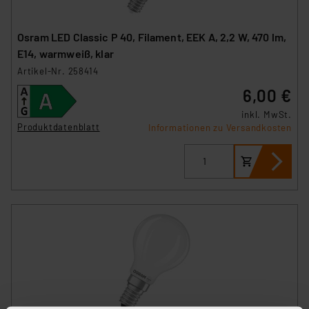
Osram LED Classic P 40, Filament, EEK A, 2,2 W, 470 lm,
E14, warmweiß, klar
Artikel-Nr. 258414
6,00 €
inkl. MwSt.
Produktdatenblatt
Informationen zu Versandkosten