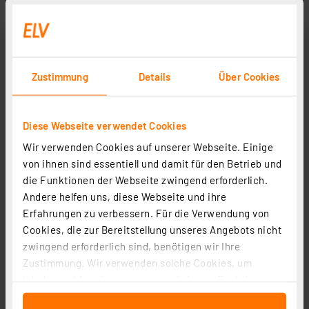
Osram LED Classic P 40, Filament, EEK B, 2,5 W, 470 lm,
E14, dimmbar, warmweiß, matt
Artikel-Nr. 258476
6,95 €
Zustimmung
Details
Über Cookies
inkl. MwSt.
Produktdatenblatt
Informationen zu Versandkosten
Diese Webseite verwendet Cookies
Wir verwenden Cookies auf unserer Webseite. Einige
von ihnen sind essentiell und damit für den Betrieb und
die Funktionen der Webseite zwingend erforderlich.
Andere helfen uns, diese Webseite und ihre
Erfahrungen zu verbessern. Für die Verwendung von
Cookies, die zur Bereitstellung unseres Angebots nicht
zwingend erforderlich sind, benötigen wir Ihre
Zustimmung. Wir verwenden solche Cookies, um
Inhalte und Anzeigen zu personalisieren, Funktionen
für soziale Medien anbieten zu können und die Zugriffe
Osram LED Classic P 60, Filament, EEK A, 3,8 W, 806 lm,