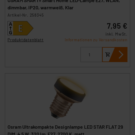
OSRAM SMART+ Smart Home LED-Lampe E27, WLAN,
dimmbar, IP20, warmweiß, Klar
Artikel-Nr. 258345
7,95 €
inkl. MwSt.
Produktdatenblatt
Informationen zu Versandkosten
Osram Ultrakompakte Designlampe LED STAR FLAT 29
DIM, 4,5 W, 320 lm, E27, 2700 K, matt