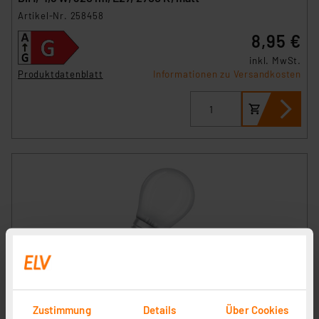
Artikel-Nr. 258458
8,95 €
inkl. MwSt.
Produktdatenblatt
Informationen zu Versandkosten
Osram LED Classic P 60, Filament, EEK A, 3,8 W, 806 lm,
E27, warmweiß, matt
Zustimmung
Details
Über Cookies
Artikel-Nr. 258416