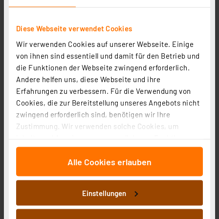
8,95 €
Diese Webseite verwendet Cookies
inkl. MwSt.
Produktdatenblatt
Informationen zu Versandkosten
Wir verwenden Cookies auf unserer Webseite. Einige
von ihnen sind essentiell und damit für den Betrieb und
die Funktionen der Webseite zwingend erforderlich.
Andere helfen uns, diese Webseite und ihre
Erfahrungen zu verbessern. Für die Verwendung von
Cookies, die zur Bereitstellung unseres Angebots nicht
zwingend erforderlich sind, benötigen wir Ihre
Zustimmung. Wir verwenden solche Cookies, um
Inhalte und Anzeigen zu personalisieren, Funktionen
für soziale Medien anbieten zu können und die Zugriffe
Alle Cookies erlauben
auf unsere Website zu analysieren. Außerdem geben
wir Informationen zu Ihrer Verwendung unserer Website
Osram LED Base Classic A 75 Filament, 7.5W, 1055 lm,
an unsere Partner für soziale Medien, Werbung und
E27, warmweiß, klar, 3-er Pack
Einstellungen
Analysen weiter. Unsere Partner führen diese
Artikel-Nr. 258379
Informationen möglicherweise mit weiteren Daten