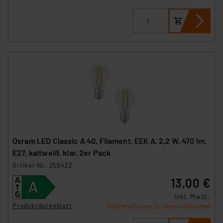
sich auf die Standarddatenschutzklauseln der
Europäischen Kommission sowie einer eigenen
Beurteilung der mit der Datenübermittlung,
insbesondere der Art der übermittelten Daten,
verbundenen Risiken.“
Impressum
|
Datenschutzerklärung
Osram LED Classic A 40, Filament, EEK A, 2,2 W, 470 lm,
E27, kaltweiß, klar, 2er Pack
Artikel-Nr. 258422
13,00 €
inkl. MwSt.
Produktdatenblatt
Informationen zu Versandkosten