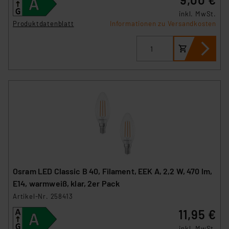
Cookies dieser Drittanbieter umfasst daher ggf. auch
inkl. MwSt.
die Verarbeitung Ihrer Daten in den USA gemäß Art. 49
Produktdatenblatt
Informationen zu Versandkosten
(1) lit. a DSGVO. Nähere Infos zu diesen Drittanbietern
und zu der jeweiligen Datenübermittlung erhalten Sie in
der Datenschutzerklärung. Für die USA besteht kein
Angemessenheitsbeschluss der EU. Dies bedeutet,
dass die USA als Land mit unzureichendem
Datenschutz nach EU-Standards eingestuft wird. So
besteht etwa das Risiko, dass US-Behörden
personenbezogene Daten in
Überwachungsprogrammen verarbeiten, ohne dass
hiergegen Klagemöglichkeiten für Europäer bestehen.
Unsere Kooperation mit diesen Dienstleistern stützt
sich auf die Standarddatenschutzklauseln der
Osram LED Classic B 40, Filament, EEK A, 2,2 W, 470 lm,
Europäischen Kommission sowie einer eigenen
E14, warmweiß, klar, 2er Pack
Beurteilung der mit der Datenübermittlung,
Artikel-Nr. 258413
insbesondere der Art der übermittelten Daten,
11,95 €
verbundenen Risiken.“
inkl. MwSt.